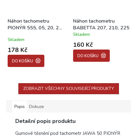
Náhon tachometru
Náhon tachometru
PIONÝR 555, 05, 20, 21,
BABETTA 207, 210, 225
23
Skladem
Průměrné
Skladem
hodnocení
160 Kč
produktu
178 Kč
je
DO KOŠÍKU
5,0
DO KOŠÍKU
z
5
hvězdiček.
ZOBRAZIT VŠECHNY SOUVISEJÍCÍ PRODUKTY
Popis
Diskuze
Detailní popis produktu
Gumové těsnění pod tachometr JAWA 50 PIONÝR