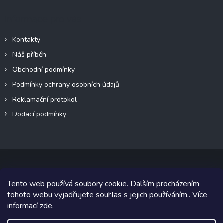
Informace pro vás
Kontakty
Náš příběh
Obchodní podmínky
Podmínky ochrany osobních údajů
Reklamační protokol
Dodací podmínky
Tento web používá soubory cookie. Dalším procházením
Copyright 2026
VeteránMoto s.r.o.
. Všechna práva vyhrazena.
tohoto webu vyjadřujete souhlas s jejich používáním.. Více
informací
zde
.
Grafický návrh vytvořil a na Shoptet implementoval
Tomáš Hlad
&
Shoptetak.cz
.