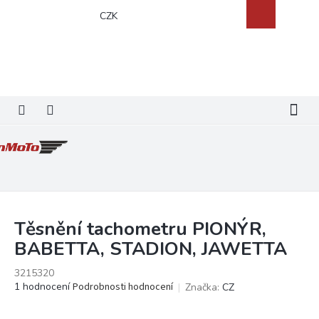
Přejít
Nákupní
CZK
na
košík
obsah
Těsnění tachometru PIONÝR,
BABETTA, STADION, JAWETTA
3215320
Průměrné
1 hodnocení
Podrobnosti hodnocení
Značka:
CZ
hodnocení
produktu