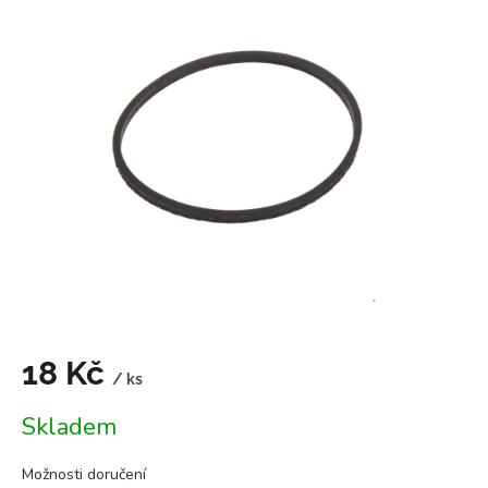
je
5,0
z
5
hvězdiček.
18 Kč
/ ks
Měrná
Skladem
cena:
Možnosti doručení