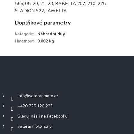
555, 05, 20, 21, 23, BABETTA 207, 210, 225,
STADION S22, JAWETTA
Doplňkové parametry
Kategorie
:
Náhradní díly
Hmotnost
:
0.002 kg
Z
á
p
a
Kontakt
t
í
info
@
veteranmoto.cz
+420 725 120 223
Sleduj nás i na Facebooku!
veteranmoto_s.r.o