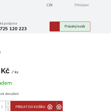
CZK
Přihlášení
cká podpora:
Nákupní
Prázdný košík
725 120 223
košík
3
 Kč
/ ks
á
adem
sti doručení
PŘIDAT DO KOŠÍKU