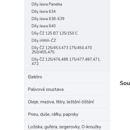
Díly Jawa Panelka
e
l
Díly Jawa 634
Díly Jawa 638-639
Díly Jawa 640
Díly ČZ 125 B,T 125/150 C
Díly JAWA-ČZ
Díly ČZ 125/453,473 175/450,470
250/455,475
Díly ČZ 125/476,488 175/477,487,471,
472
Elektro
Sou
Palivová soustava
Oleje, maziva, filtry, leštění-čištění
Pneu, duše, ráfky, paprsky
Ložiska, gufera, segerovky, O-kroužky