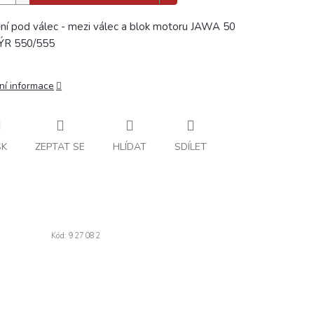
ní pod válec - mezi válec a blok motoru JAWA 50
ÝR 550/555
ní informace
SK
ZEPTAT SE
HLÍDAT
SDÍLET
Kód:
927082