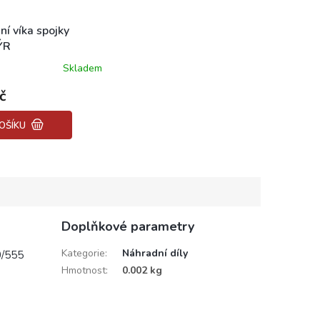
ní víka spojky
ÝR
Skladem
né
ení
č
tu
OŠÍKU
ek.
Doplňkové parametry
Kategorie
:
Náhradní díly
0/555
Hmotnost
:
0.002 kg