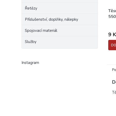
Řetězy
Těs
550
Příslušenství, doplňky, nálepky
Prům
hodn
Spojovací materiál
9 K
prod
je
Služby
5,0
DO
z
5
hvěz
Instagram
Po
D
Tě