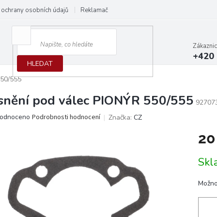
ochrany osobních údajů
Reklamační protokol
Dodací podmínky
Zákazni
+420 
HLEDAT
550/555
snění pod válec PIONÝR 550/555
92707
ěrné
odnoceno
Podrobnosti hodnocení
Značka:
CZ
ocení
20
ktu
Měrn
Skl
cena:
iček.
Možno