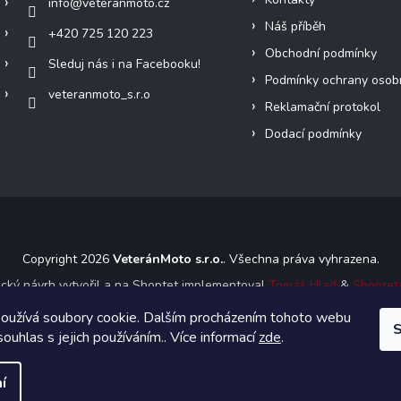
info
@
veteranmoto.cz
Náš příběh
+420 725 120 223
Obchodní podmínky
Sleduj nás i na Facebooku!
Podmínky ochrany osob
veteranmoto_s.r.o
Reklamační protokol
Dodací podmínky
Copyright 2026
VeteránMoto s.r.o.
. Všechna práva vyhrazena.
ický návrh vytvořil a na Shoptet implementoval
Tomáš Hlad
&
Shoptet
oužívá soubory cookie. Dalším procházením tohoto webu
S
Vytvořil Shoptet
souhlas s jejich používáním.. Více informací
zde
.
í