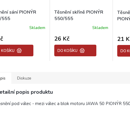
nění sání PIONÝR
Těsnění skříně PIONÝR
Těsně
/555
550/555
PION
Skladem
Skladem
ěrné
Průměr
ocení
hodnoc
č
26 Kč
21 K
uktu
produk
je
5,0
 KOŠÍKU
DO KOŠÍKU
DO K
z
5
diček.
hvězdič
pis
Diskuze
etailní popis produktu
snění pod válec - mezi válec a blok motoru JAWA 50 PIONÝR 55