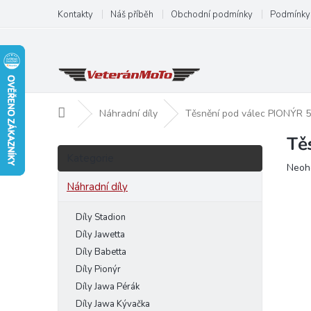
Přejít
Kontakty
Náš příběh
Obchodní podmínky
Podmínky 
na
obsah
Domů
Náhradní díly
Těsnění pod válec PIONÝR 
Tě
P
Přeskočit
o
Kategorie
kategorie
Prům
Neoh
s
hodn
t
Náhradní díly
produ
r
je
a
Díly Stadion
0,0
n
z
Díly Jawetta
5
n
Díly Babetta
hvězd
í
Díly Pionýr
p
Díly Jawa Pérák
a
Díly Jawa Kývačka
n