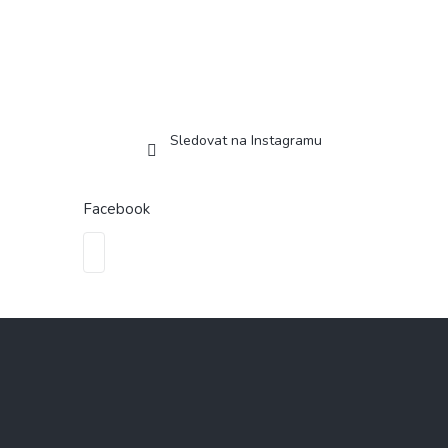
Sledovat na Instagramu
Facebook
Z
á
p
a
t
í