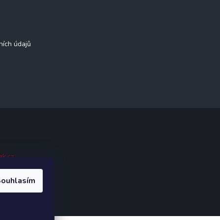
ních údajů
ak.cz
.
ouhlasím