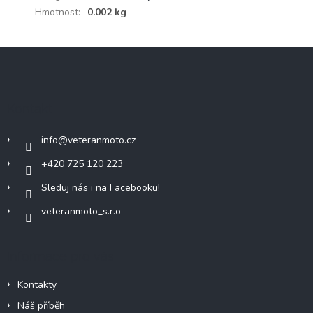
Hmotnost
:
0.002 kg
Z
á
p
a
Kontakt
t
í
info
@
veteranmoto.cz
+420 725 120 223
Sleduj nás i na Facebooku!
veteranmoto_s.r.o
Informace pro vás
Kontakty
Náš příběh