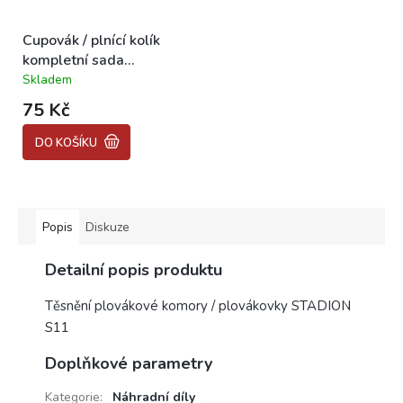
Cupovák / plnící kolík
kompletní sada
STADION S11
Skladem
Průměrné
hodnocení
75 Kč
produktu
je
DO KOŠÍKU
5,0
z
5
hvězdiček.
Popis
Diskuze
Detailní popis produktu
Těsnění plovákové komory / plovákovky STADION
S11
Doplňkové parametry
Kategorie
:
Náhradní díly