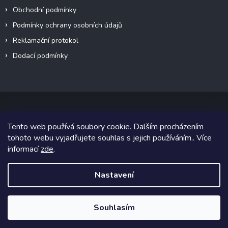
Obchodní podmínky
Podmínky ochrany osobních údajů
Reklamační protokol
Dodací podmínky
Tento web používá soubory cookie. Dalším procházením
Copyright 2026
VeteránMoto s.r.o.
. Všechna práva vyhrazena.
tohoto webu vyjadřujete souhlas s jejich používáním.. Více
informací
zde
.
Grafický návrh vytvořil a na Shoptet implementoval
Tomáš Hlad
&
Shoptetak.cz
.
Nastavení
Vytvořil Shoptet
Souhlasím