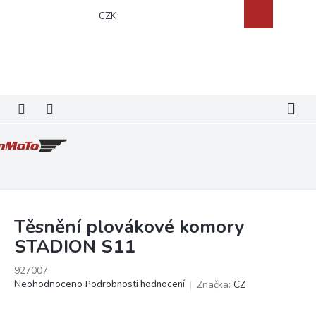
Přejít
Nákupní
CZK
na
košík
obsah
Těsnění plovákové komory
STADION S11
927007
Průměrné
Neohodnoceno
Podrobnosti hodnocení
Značka:
CZ
hodnocení
produktu