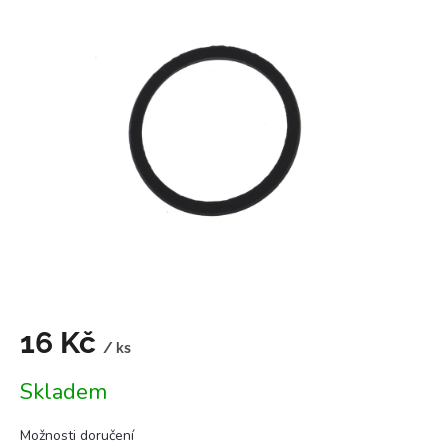
je
0,0
z
5
hvězdiček.
16 Kč
/ ks
Měrná
Skladem
cena:
Možnosti doručení