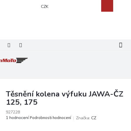
Přejít
Nákupní
CZK
na
košík
obsah
Těsnění kolena výfuku JAWA-ČZ
125, 175
927228
Průměrné
1 hodnocení
Podrobnosti hodnocení
Značka:
CZ
hodnocení
produktu