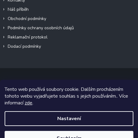
Kontakty
Náš příběh
Obchodní podmínky
Podmínky ochrany osobních údajů
Reklamační protokol
Dodací podmínky
Tento web používá soubory cookie. Dalším procházením
Copyright 2026
VeteránMoto s.r.o.
. Všechna práva vyhrazena.
tohoto webu vyjadřujete souhlas s jejich používáním.. Více
informací
zde
.
Grafický návrh vytvořil a na Shoptet implementoval
Tomáš Hlad
&
Shoptetak.cz
.
Nastavení
Vytvořil Shoptet