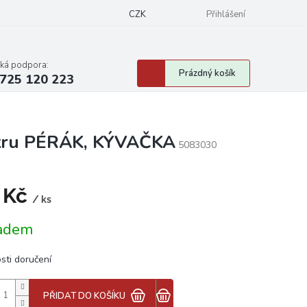
CZK
Přihlášení
cká podpora:
Nákupní
Prázdný košík
725 120 223
košík
etru PÉRÁK, KÝVAČKA
5083030
 Kč
/ ks
á
adem
sti doručení
PŘIDAT DO KOŠÍKU