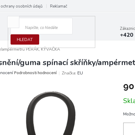
ochrany osobních údajů
Reklamační protokol
Dodací podmínky
Zákazni
+420 
HLEDAT
ňky/ampérmetru PÉRÁK, KÝVAČKA
snění/guma spínací skříňky/ampérm
ěrné
dnocení
Podrobnosti hodnocení
Značka:
EU
ocení
90
ktu
Měrn
Skl
cena:
iček.
Možno