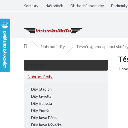
Přejít
Kontakty
Náš příběh
Obchodní podmínky
Podmínky 
na
obsah
Domů
Náhradní díly
Těsnění/guma spínací skří
Tě
P
Přeskočit
o
Kategorie
kategorie
Prům
1 ho
s
hodn
t
Náhradní díly
produ
r
je
a
Díly Stadion
5,0
n
z
Díly Jawetta
5
n
Díly Babetta
hvězd
í
Díly Pionýr
p
Díly Jawa Pérák
a
Díly Jawa Kývačka
n