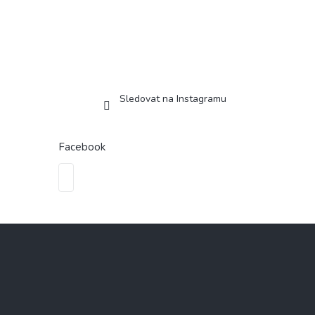
Sledovat na Instagramu
Facebook
Z
á
p
a
t
í