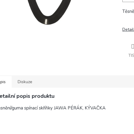
Těsně
Detail
TI
pis
Diskuze
etailní popis produktu
ěsnění/guma spínací skříňky JAWA PÉRÁK, KÝVAČKA