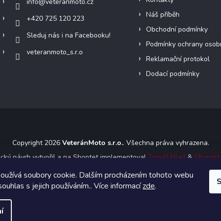
info
@
veteranmoto.cz
Náš příběh
+420 725 120 223
Obchodní podmínky
Sleduj nás i na Facebooku!
Podmínky ochrany osob
veteranmoto_s.r.o
Reklamační protokol
Dodací podmínky
Copyright 2026
VeteránMoto s.r.o.
. Všechna práva vyhrazena.
ický návrh vytvořil a na Shoptet implementoval
Tomáš Hlad
&
Shoptet
oužívá soubory cookie. Dalším procházením tohoto webu
S
Vytvořil Shoptet
souhlas s jejich používáním.. Více informací
zde
.
í