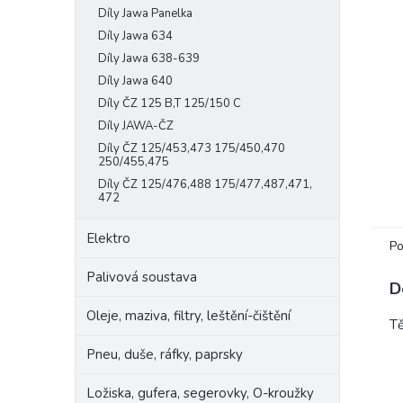
Díly Jawa Panelka
e
l
Díly Jawa 634
Díly Jawa 638-639
Díly Jawa 640
Díly ČZ 125 B,T 125/150 C
Díly JAWA-ČZ
Díly ČZ 125/453,473 175/450,470
250/455,475
Díly ČZ 125/476,488 175/477,487,471,
472
Elektro
Po
Palivová soustava
D
Oleje, maziva, filtry, leštění-čištění
T
Pneu, duše, ráfky, paprsky
Ložiska, gufera, segerovky, O-kroužky