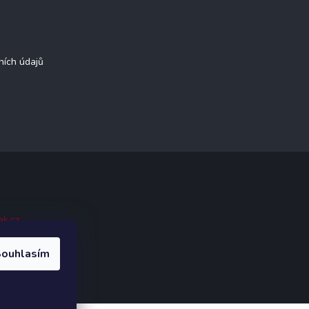
ních údajů
ak.cz
.
ouhlasím