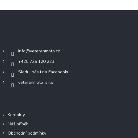
Z
á
p
a
Kontakt
t
í
info
@
veteranmoto.cz
+420 725 120 223
Sleduj nás i na Facebooku!
veteranmoto_s.r.o
Informace pro vás
Kontakty
Náš příběh
Obchodní podmínky