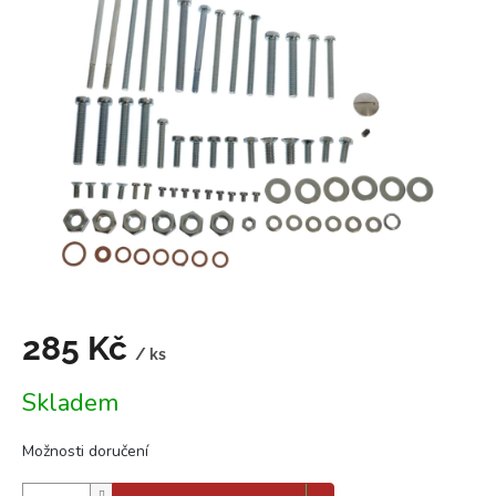
0,0
z
5
hvězdiček.
285 Kč
/ ks
Měrná
Skladem
cena:
Možnosti doručení