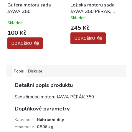
Gufera motoru sada
Ložiska motoru sada
JAWA 350
JAWA 350 PÉRÁK,
KÝVAČKA, PANELKA
Skladem
Průměrné
Skladem
hodnocení
245 Kč
produktu
100 Kč
je
DO KOŠÍKU
5,0
DO KOŠÍKU
z
5
hvězdiček.
Popis
Diskuze
Detailní popis produktu
Sada šroubů motoru JAWA PÉRÁK 350
Doplňkové parametry
Kategorie
:
Náhradní díly
Hmotnost
:
0.506 kg