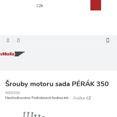
Přejít
Nákupní
CZK
na
košík
obsah
Šrouby motoru sada PÉRÁK 350
5003350
Průměrné
Neohodnoceno
Podrobnosti hodnocení
Značka:
CZ
hodnocení
produktu
je