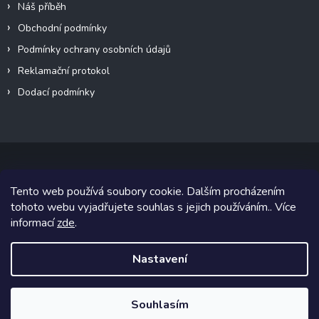
Náš příběh
Obchodní podmínky
Podmínky ochrany osobních údajů
Reklamační protokol
Dodací podmínky
Tento web používá soubory cookie. Dalším procházením
Copyright 2026
VeteránMoto s.r.o.
. Všechna práva vyhrazena.
tohoto webu vyjadřujete souhlas s jejich používáním.. Více
informací
zde
.
Grafický návrh vytvořil a na Shoptet implementoval
Tomáš Hlad
&
Shoptetak.cz
.
Nastavení
Vytvořil Shoptet
Souhlasím