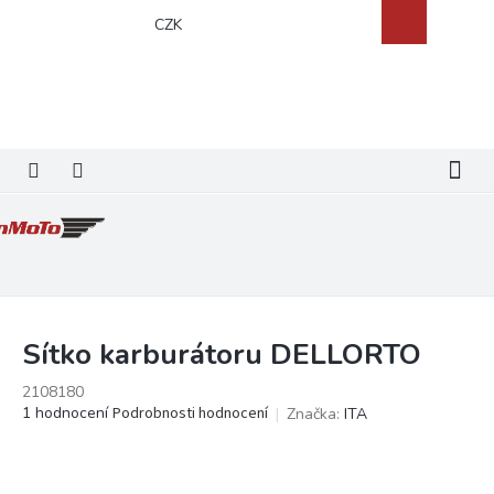
Přejít
Nákupní
CZK
na
košík
obsah
Sítko karburátoru DELLORTO
2108180
Průměrné
1 hodnocení
Podrobnosti hodnocení
Značka:
ITA
hodnocení
produktu
je