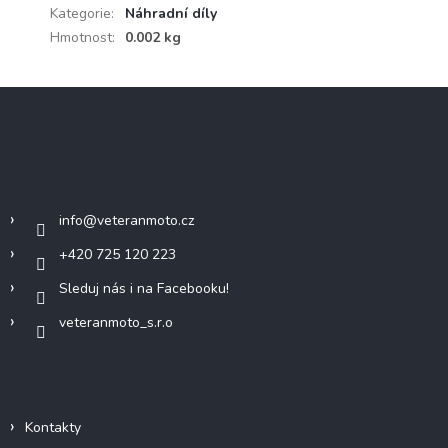
Kategorie
:
Náhradní díly
Hmotnost
:
0.002 kg
Z
á
p
a
Kontakt
t
í
info
@
veteranmoto.cz
+420 725 120 223
Sleduj nás i na Facebooku!
veteranmoto_s.r.o
Informace pro vás
Kontakty