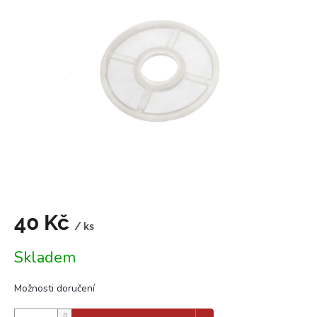
5,0
z
5
hvězdiček.
40 Kč
/ ks
Měrná
Skladem
cena:
Možnosti doručení