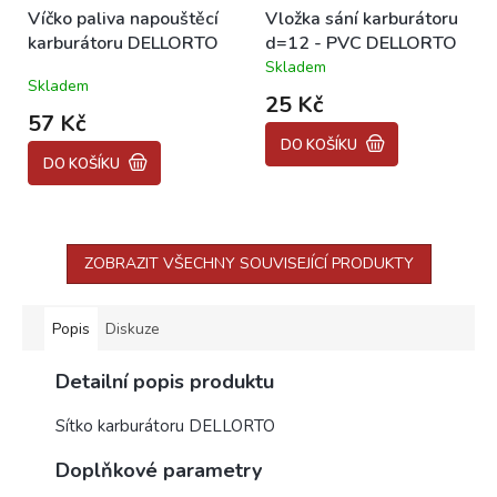
Víčko paliva napouštěcí
Vložka sání karburátoru
karburátoru DELLORTO
d=12 - PVC DELLORTO
Skladem
Průměrné
Skladem
hodnocení
25 Kč
produktu
57 Kč
je
DO KOŠÍKU
5,0
DO KOŠÍKU
z
5
hvězdiček.
ZOBRAZIT VŠECHNY SOUVISEJÍCÍ PRODUKTY
Popis
Diskuze
Detailní popis produktu
Sítko karburátoru DELLORTO
Doplňkové parametry