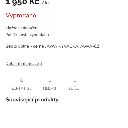
1 950 Kč
/ ks
Měrná
Vyprodáno
cena:
Možnosti doručení
Položka byla vyprodána…
Sedlo úplné - černé JAWA KÝVAČKA, JAWA-ČZ
Detailní informace
ZEPTAT SE
HLÍDAT
SDÍLET
Související produkty