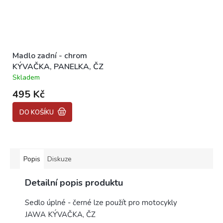
Madlo zadní - chrom
KÝVAČKA, PANELKA, ČZ
Skladem
Průměrné
hodnocení
495 Kč
produktu
je
DO KOŠÍKU
4,2
z
5
hvězdiček.
Popis
Diskuze
Detailní popis produktu
Sedlo úplné - černé lze použít pro motocykly
JAWA KÝVAČKA, ČZ