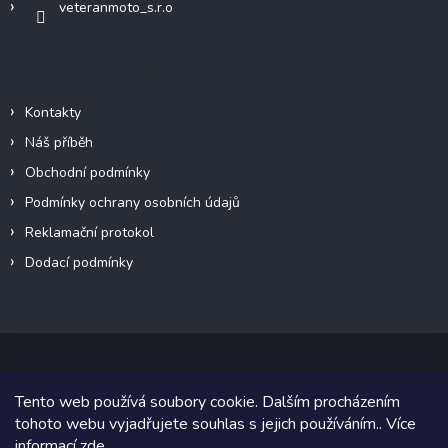
veteranmoto_s.r.o
Informace pro vás
Kontakty
Náš příběh
Obchodní podmínky
Podmínky ochrany osobních údajů
Reklamační protokol
Dodací podmínky
Tento web používá soubory cookie. Dalším procházením
Copyright 2026
VeteránMoto s.r.o.
. Všechna práva vyhrazena.
tohoto webu vyjadřujete souhlas s jejich používáním.. Více
informací
zde
.