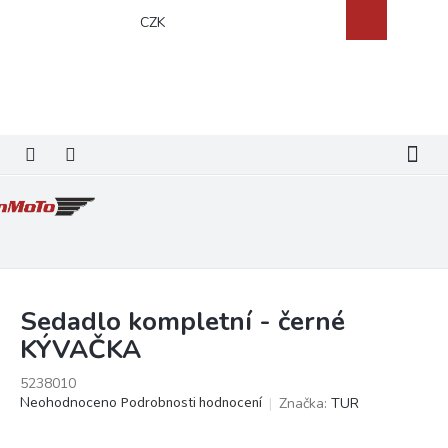
Přejít
Nákupní
CZK
na
košík
obsah
Sedadlo kompletní - černé
KÝVAČKA
5238010
Průměrné
Neohodnoceno
Podrobnosti hodnocení
Značka:
TUR
hodnocení
produktu