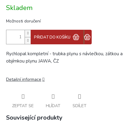
Měrná
Skladem
cena:
Možnosti doručení
PŘIDAT DO KOŠÍKU
Rychlopal kompletní - trubka plynu s návlečkou, zátkou a
objímkou plynu JAWA, ČZ
Detailní informace
ZEPTAT SE
HLÍDAT
SDÍLET
Související produkty