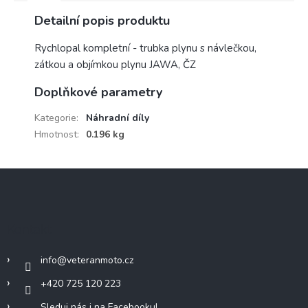
Detailní popis produktu
Rychlopal kompletní - trubka plynu s návlečkou,
zátkou a objímkou plynu JAWA, ČZ
Doplňkové parametry
Kategorie
:
Náhradní díly
Hmotnost
:
0.196 kg
Z
á
p
a
Kontakt
t
í
info
@
veteranmoto.cz
+420 725 120 223
Sleduj nás i na Facebooku!