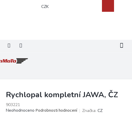
Přejít
Nákupní
CZK
na
košík
obsah
Rychlopal kompletní JAWA, ČZ
903221
Průměrné
Neohodnoceno
Podrobnosti hodnocení
Značka:
CZ
hodnocení
produktu
je