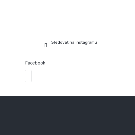
Sledovat na Instagramu
Facebook
Z
á
p
a
t
í