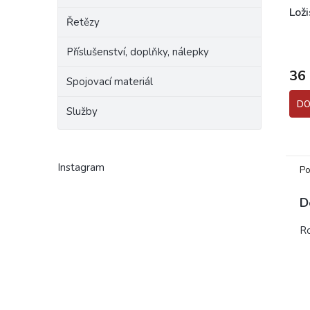
Lož
Řetězy
Příslušenství, doplňky, nálepky
36
Spojovací materiál
DO
Služby
Instagram
Po
D
Ro