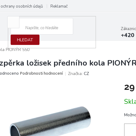
ochrany osobních údajů
Reklamační protokol
Dodací podmínky
Zákazni
+420 
HLEDAT
kola PIONÝR 550
zpěrka ložisek předního kola PIONÝ
ěrné
odnoceno
Podrobnosti hodnocení
Značka:
CZ
ocení
29
ktu
Měrn
Skl
cena:
iček.
Možno