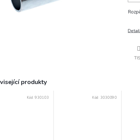
Rozpě
Detail
TI
visející produkty
Kód:
930103
Kód:
3030090