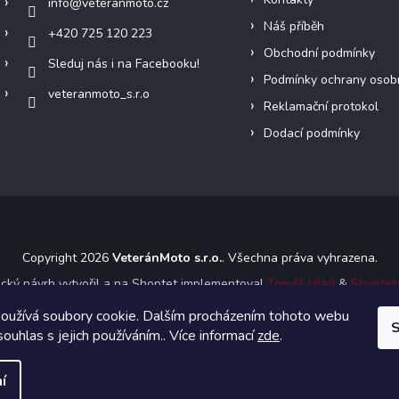
info
@
veteranmoto.cz
Náš příběh
+420 725 120 223
Obchodní podmínky
Sleduj nás i na Facebooku!
Podmínky ochrany osob
veteranmoto_s.r.o
Reklamační protokol
Dodací podmínky
Copyright 2026
VeteránMoto s.r.o.
. Všechna práva vyhrazena.
ický návrh vytvořil a na Shoptet implementoval
Tomáš Hlad
&
Shoptet
oužívá soubory cookie. Dalším procházením tohoto webu
S
Vytvořil Shoptet
souhlas s jejich používáním.. Více informací
zde
.
í