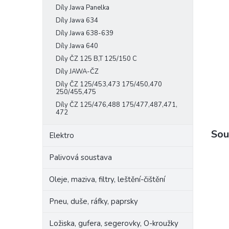
Díly Jawa Panelka
e
l
Díly Jawa 634
Díly Jawa 638-639
Díly Jawa 640
Díly ČZ 125 B,T 125/150 C
Díly JAWA-ČZ
Díly ČZ 125/453,473 175/450,470
250/455,475
Díly ČZ 125/476,488 175/477,487,471,
472
Sou
Elektro
Palivová soustava
Oleje, maziva, filtry, leštění-čištění
Pneu, duše, ráfky, paprsky
Ložiska, gufera, segerovky, O-kroužky