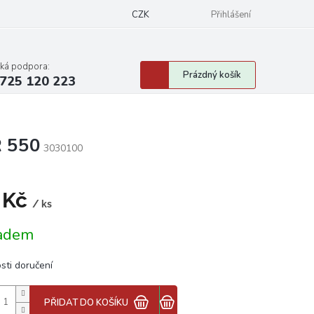
CZK
Přihlášení
cká podpora:
Nákupní
Prázdný košík
725 120 223
košík
R 550
3030100
 Kč
/ ks
á
adem
sti doručení
PŘIDAT DO KOŠÍKU