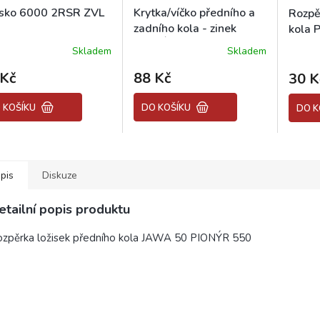
isko 6000 2RSR ZVL
Krytka/víčko předního a
Rozpě
zadního kola - zinek
kola 
PIONÝR 550
Skladem
Skladem
 Kč
88 Kč
30 K
 KOŠÍKU
DO KOŠÍKU
DO K
pis
Diskuze
etailní popis produktu
zpěrka ložisek předního kola JAWA 50 PIONÝR 550