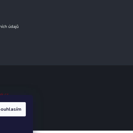
ních údajů
ak.cz
.
ouhlasím