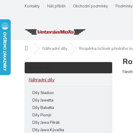
Přejít
Kontakty
Náš příběh
Obchodní podmínky
Podmínky 
na
obsah
Domů
Náhradní díly
Rozpěrka ložisek předního 
Ro
P
Přeskočit
o
Kategorie
kategorie
Prům
Neoh
s
hodn
t
Náhradní díly
produ
r
je
a
Díly Stadion
0,0
n
z
Díly Jawetta
5
n
Díly Babetta
hvězd
í
Díly Pionýr
p
Díly Jawa Pérák
a
Díly Jawa Kývačka
n