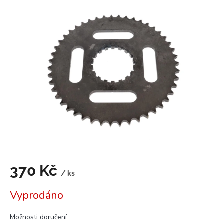
je
0,0
z
5
hvězdiček.
370 Kč
/ ks
Měrná
Vyprodáno
cena:
Možnosti doručení