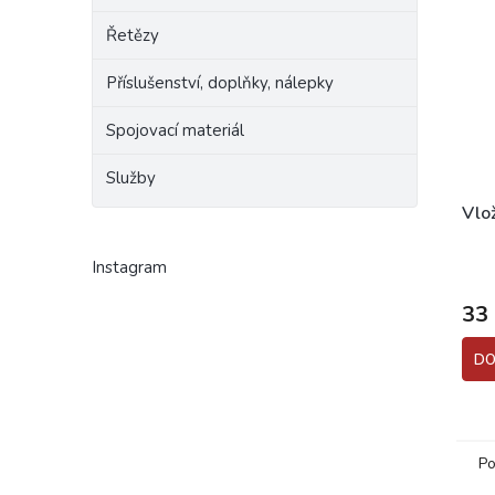
Řetězy
Příslušenství, doplňky, nálepky
Spojovací materiál
Služby
Vlo
Instagram
Prům
hodn
33
prod
je
5,0
DO
z
5
hvěz
Po