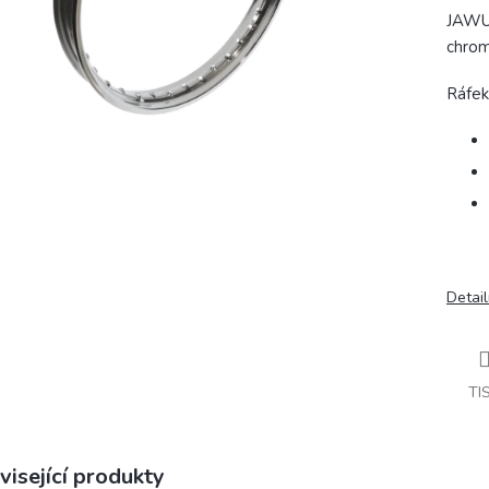
JAWU,
chrom
Ráfek
Detail
TI
visející produkty