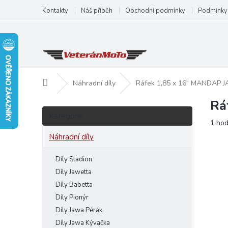
Přejít
Kontakty
Náš příběh
Obchodní podmínky
Podmínky 
na
obsah
Domů
Náhradní díly
Ráfek 1,85 x 16" MANDAP 
Rá
P
Přeskočit
o
Kategorie
kategorie
Prům
1 ho
s
hodn
t
Náhradní díly
produ
r
je
a
Díly Stadion
5,0
n
z
Díly Jawetta
5
n
Díly Babetta
hvězd
í
Díly Pionýr
p
Díly Jawa Pérák
a
Díly Jawa Kývačka
n