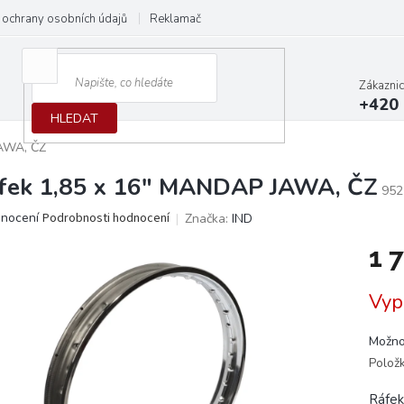
ochrany osobních údajů
Reklamační protokol
Dodací podmínky
Zákazni
+420 
HLEDAT
JAWA, ČZ
fek 1,85 x 16" MANDAP JAWA, ČZ
952
ěrné
dnocení
Podrobnosti hodnocení
Značka:
IND
ocení
1 
ktu
Měrn
Vyp
cena:
iček.
Možno
Polož
Ráfek