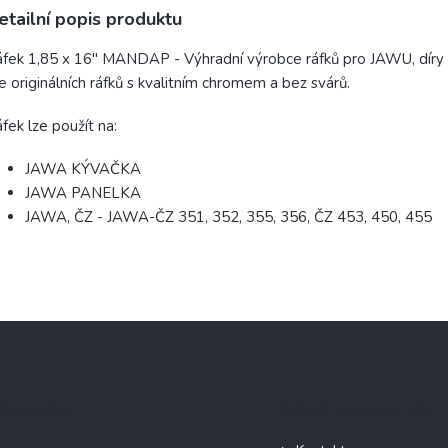
etailní popis produktu
fek 1,85 x 16" MANDAP - Výhradní výrobce ráfků pro JAWU, díry
e originálních ráfků s kvalitním chromem a bez svárů.
fek lze použít na:
JAWA KÝVAČKA
JAWA PANELKA
JAWA, ČZ - JAWA-ČZ 351, 352, 355, 356, ČZ 453, 450, 455
Kontakt
Informace pro vás