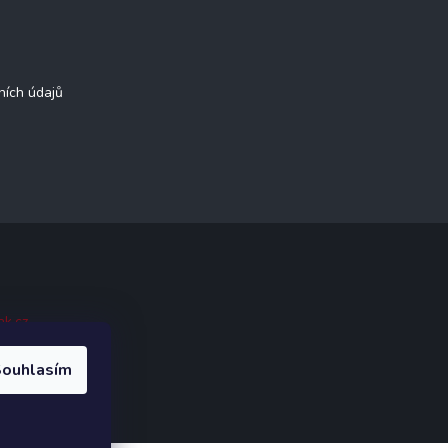
ních údajů
ak.cz
.
ouhlasím