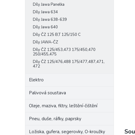
Díly Jawa Panelka
e
l
Díly Jawa 634
Díly Jawa 638-639
Díly Jawa 640
Díly ČZ 125 B,T 125/150 C
Díly JAWA-ČZ
Díly ČZ 125/453,473 175/450,470
250/455,475
Díly ČZ 125/476,488 175/477,487,471,
472
Elektro
Palivová soustava
Oleje, maziva, filtry, leštění-čištění
Pneu, duše, ráfky, paprsky
Sou
Ložiska, gufera, segerovky, O-kroužky