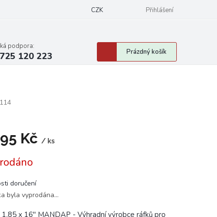
CZK
Přihlášení
cká podpora:
Nákupní
Prázdný košík
725 120 223
košík
114
795 Kč
/ ks
á
rodáno
sti doručení
ka byla vyprodána…
 1,85 x 16" MANDAP - Výhradní výrobce ráfků pro