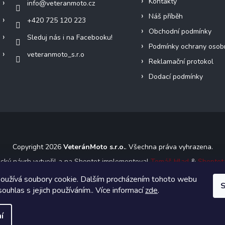
Kontakty
info
@
veteranmoto.cz
Náš příběh
+420 725 120 223
Obchodní podmínky
Sleduj nás i na Facebooku!
Podmínky ochrany osob
veteranmoto_s.r.o
Reklamační protokol
Dodací podmínky
Copyright 2026
VeteránMoto s.r.o.
. Všechna práva vyhrazena.
ický návrh vytvořil a na Shoptet implementoval
Tomáš Hlad
&
Shoptet
oužívá soubory cookie. Dalším procházením tohoto webu
S
Vytvořil Shoptet
souhlas s jejich používáním.. Více informací
zde
.
í