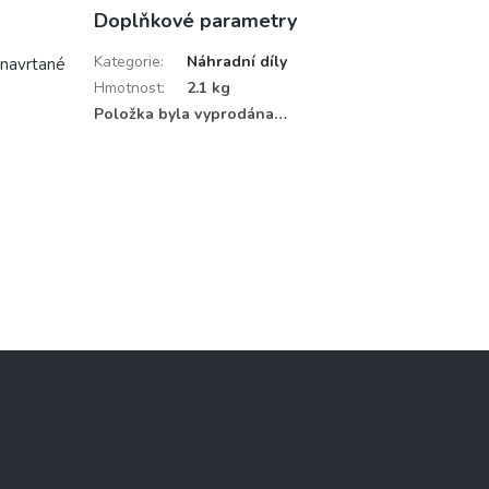
Doplňkové parametry
Kategorie
:
Náhradní díly
 navrtané
Hmotnost
:
2.1 kg
Položka byla vyprodána…