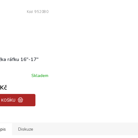
Kód:
952080
žka ráfku 16"-17"
Skladem
ěrné
ocení
 Kč
uktu
 KOŠÍKU
diček.
pis
Diskuze