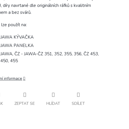
 díry navrtané dle originálních ráfků s kvalitním
em a bez svárů.
 lze použít na:
JAWA KÝVAČKA
JAWA PANELKA
JAWA, ČZ - JAWA-ČZ 351, 352, 355, 356, ČZ 453,
450, 455
ní informace
SK
ZEPTAT SE
HLÍDAT
SDÍLET