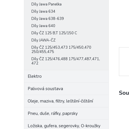
Díly Jawa Panelka
e
l
Díly Jawa 634
Díly Jawa 638-639
Díly Jawa 640
Díly ČZ 125 B,T 125/150 C
Díly JAWA-ČZ
Díly ČZ 125/453,473 175/450,470
250/455,475
Díly ČZ 125/476,488 175/477,487,471,
472
Elektro
Palivová soustava
Sou
Oleje, maziva, filtry, leštění-čištění
Pneu, duše, ráfky, paprsky
Ložiska, gufera, segerovky, O-kroužky