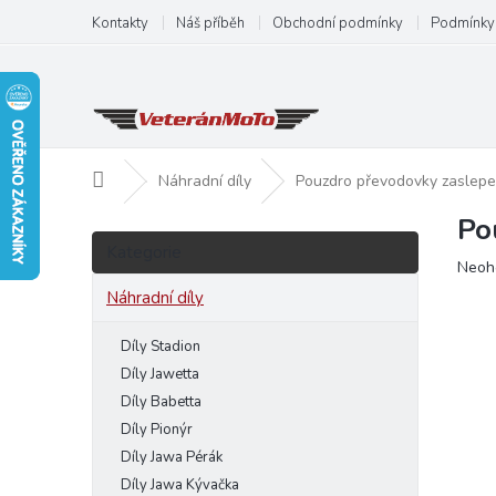
Přejít
Kontakty
Náš příběh
Obchodní podmínky
Podmínky 
na
obsah
Domů
Náhradní díly
Pouzdro převodovky zaslepe
Po
P
Přeskočit
o
Kategorie
kategorie
Prům
Neoh
s
hodn
t
Náhradní díly
produ
r
je
a
Díly Stadion
0,0
n
z
Díly Jawetta
5
n
Díly Babetta
hvězd
í
Díly Pionýr
p
Díly Jawa Pérák
a
Díly Jawa Kývačka
n