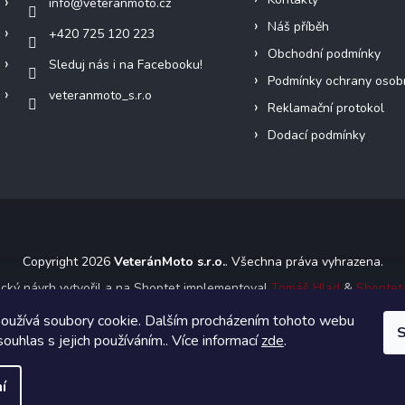
info
@
veteranmoto.cz
Náš příběh
+420 725 120 223
Obchodní podmínky
Sleduj nás i na Facebooku!
Podmínky ochrany osob
veteranmoto_s.r.o
Reklamační protokol
Dodací podmínky
Copyright 2026
VeteránMoto s.r.o.
. Všechna práva vyhrazena.
ický návrh vytvořil a na Shoptet implementoval
Tomáš Hlad
&
Shoptet
oužívá soubory cookie. Dalším procházením tohoto webu
S
Vytvořil Shoptet
souhlas s jejich používáním.. Více informací
zde
.
í