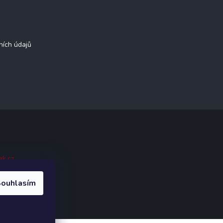
ních údajů
ak.cz
.
ouhlasím