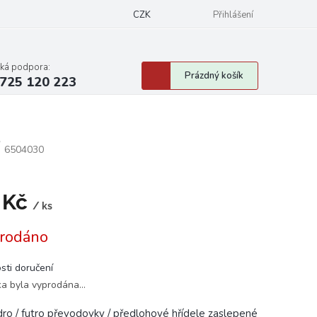
CZK
Přihlášení
cká podpora:
Nákupní
Prázdný košík
725 120 223
košík
"
6504030
 Kč
/ ks
á
rodáno
sti doručení
ka byla vyprodána…
ro / futro převodovky / předlohové hřídele zaslepené