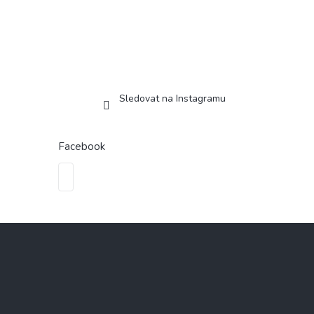
Sledovat na Instagramu
Facebook
Z
á
p
a
t
í