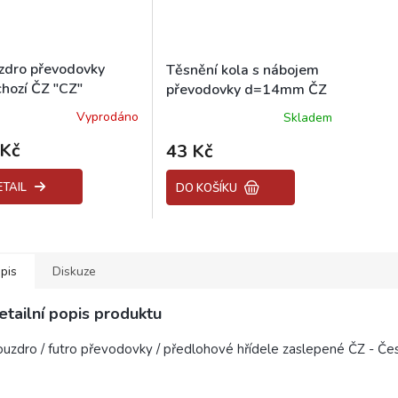
zdro převodovky
Těsnění kola s nábojem
chozí ČZ "CZ"
převodovky d=14mm ČZ
Vyprodáno
Skladem
 Kč
43 Kč
ETAIL
DO KOŠÍKU
pis
Diskuze
etailní popis produktu
uzdro / futro převodovky / předlohové hřídele zaslepené ČZ - Če