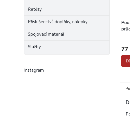
Řetězy
Příslušenství, doplňky, nálepky
Pou
prů
Spojovací materiál
Služby
77
D
Instagram
Po
D
Po