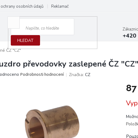
ochrany osobních údajů
Reklamační protokol
Dodací podmínky
Zákazni
+420 
HLEDAT
né ČZ "CZ"
uzdro převodovky zaslepené ČZ "CZ
ěrné
odnoceno
Podrobnosti hodnocení
Značka:
CZ
ocení
87
ktu
Měrn
Vyp
cena:
iček.
Možno
Polož
Pouzd