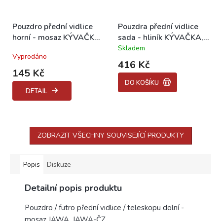
Pouzdro přední vidlice
Pouzdra přední vidlice
horní - mosaz KÝVAČKA,
sada - hliník KÝVAČKA,
PANELKA, JAWA 634,
PANELKA, JAWA 634,
Skladem
Průměrné
Vyprodáno
ČZ
ČZ
hodnocení
416 Kč
produktu
145 Kč
je
DO KOŠÍKU
5,0
DETAIL
z
5
hvězdiček.
ZOBRAZIT VŠECHNY SOUVISEJÍCÍ PRODUKTY
Popis
Diskuze
Detailní popis produktu
Pouzdro / futro přední vidlice / teleskopu dolní -
mosaz JAWA, JAWA-ČZ