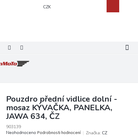
Přejít
Nákupní
CZK
na
košík
obsah
Pouzdro přední vidlice dolní -
mosaz KÝVAČKA, PANELKA,
JAWA 634, ČZ
903139
Průměrné
Neohodnoceno
Podrobnosti hodnocení
Značka:
CZ