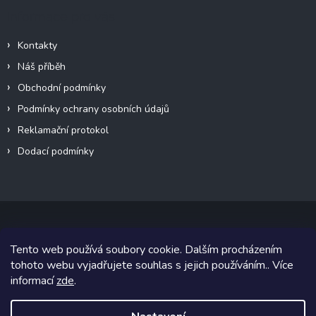
Informace pro vás
Kontakty
Náš příběh
Obchodní podmínky
Podmínky ochrany osobních údajů
Reklamační protokol
Dodací podmínky
Tento web používá soubory cookie. Dalším procházením
Copyright 2026
VeteránMoto s.r.o.
. Všechna práva vyhrazena.
tohoto webu vyjadřujete souhlas s jejich používáním.. Více
informací
zde
.
Grafický návrh vytvořil a na Shoptet implementoval
Tomáš Hlad
&
Shoptetak.cz
.