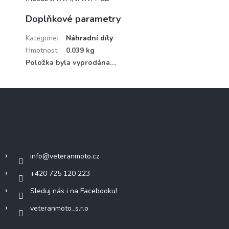
Doplňkové parametry
Kategorie
:
Náhradní díly
Hmotnost
:
0.039 kg
Položka byla vyprodána…
Z
á
p
a
Kontakt
t
í
info
@
veteranmoto.cz
+420 725 120 223
Sleduj nás i na Facebooku!
veteranmoto_s.r.o