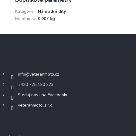
Kategorie
:
Náhradní díly
Hmotnost
:
0.007 kg
Z
á
p
a
Kontakt
t
í
info
@
veteranmoto.cz
+420 725 120 223
Sleduj nás i na Facebooku!
veteranmoto_s.r.o
Informace pro vás