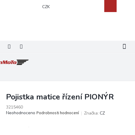
Přejít
Nákupní
CZK
na
košík
obsah
Pojistka matice řízení PIONÝR
3215460
Průměrné
Neohodnoceno
Podrobnosti hodnocení
Značka:
CZ
hodnocení
produktu
je