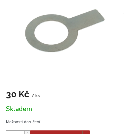
0,0
z
5
hvězdiček.
30 Kč
/ ks
Měrná
Skladem
cena:
Možnosti doručení