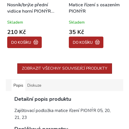
Nosník/brýle přední
Matice řízení s osazením
vidlice horní PIONÝR
PIONÝR
MUSTANG
Skladem
Skladem
210 Kč
35 Kč
DO KOŠÍKU
DO KOŠÍKU
ZOBRAZIT VŠECHNY SOUVISEJÍCÍ PRODUKTY
Popis
Diskuze
Detailní popis produktu
Zajišťovací podložka matice řízení PIONÝR 05, 20,
21, 23
Doplňkové parametry