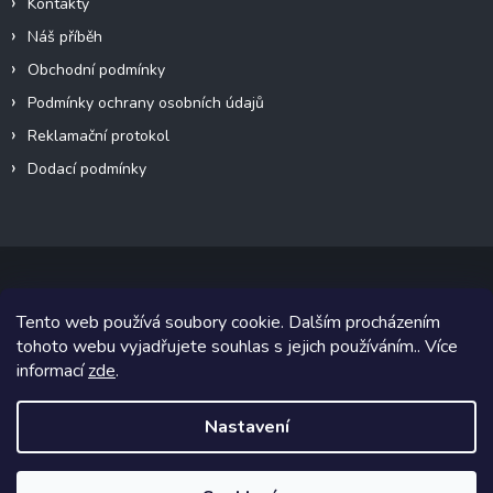
Kontakty
Náš příběh
Obchodní podmínky
Podmínky ochrany osobních údajů
Reklamační protokol
Dodací podmínky
Tento web používá soubory cookie. Dalším procházením
Copyright 2026
VeteránMoto s.r.o.
. Všechna práva vyhrazena.
tohoto webu vyjadřujete souhlas s jejich používáním.. Více
informací
zde
.
Grafický návrh vytvořil a na Shoptet implementoval
Tomáš Hlad
&
Shoptetak.cz
.
Nastavení
Vytvořil Shoptet