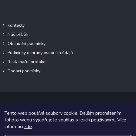
Informace pro vás
Kontakty
Náš příběh
Obchodní podmínky
Podmínky ochrany osobních údajů
Reklamační protokol
Dodací podmínky
Tento web používá soubory cookie. Dalším procházením
Copyright 2026
VeteránMoto s.r.o.
. Všechna práva vyhrazena.
tohoto webu vyjadřujete souhlas s jejich používáním.. Více
informací
zde
.
Grafický návrh vytvořil a na Shoptet implementoval
Tomáš Hlad
&
Shoptetak.cz
.