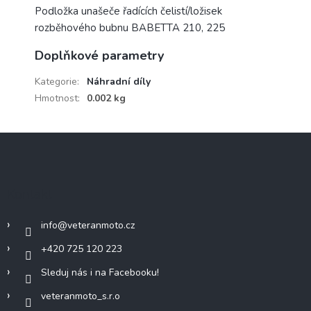
Podložka unašeče řadících čelistí/ložisek
rozběhového bubnu BABETTA 210, 225
Doplňkové parametry
Kategorie
:
Náhradní díly
Hmotnost
:
0.002 kg
Z
á
p
a
Kontakt
t
í
info
@
veteranmoto.cz
+420 725 120 223
Sleduj nás i na Facebooku!
veteranmoto_s.r.o