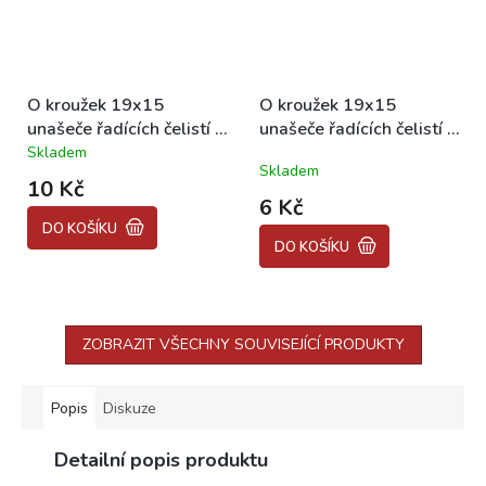
O kroužek 19x15
O kroužek 19x15
unašeče řadících čelistí -
unašeče řadících čelistí -
VITON BABETTA
silikonový BABETTA
Skladem
Průměrné
Skladem
210/225
210/225
hodnocení
10 Kč
produktu
6 Kč
je
DO KOŠÍKU
5,0
DO KOŠÍKU
z
5
hvězdiček.
ZOBRAZIT VŠECHNY SOUVISEJÍCÍ PRODUKTY
Popis
Diskuze
Detailní popis produktu