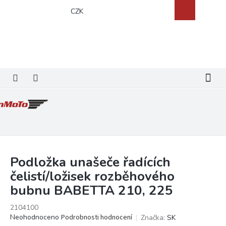
Přejít
Nákupní
CZK
na
košík
obsah
Podložka unašeče řadících
čelistí/ložisek rozběhového
bubnu BABETTA 210, 225
2104100
Průměrné
Neohodnoceno
Podrobnosti hodnocení
Značka:
SK