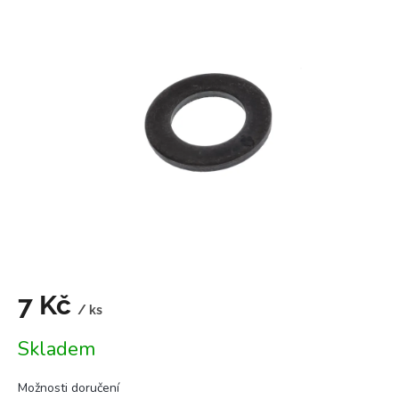
je
0,0
z
5
hvězdiček.
7 Kč
/ ks
Měrná
Skladem
cena:
Možnosti doručení