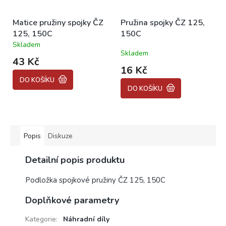
Matice pružiny spojky ČZ
Pružina spojky ČZ 125,
125, 150C
150C
Skladem
Průměrné
Skladem
hodnocení
43 Kč
produktu
16 Kč
je
DO KOŠÍKU
5,0
DO KOŠÍKU
z
5
hvězdiček.
Popis
Diskuze
Detailní popis produktu
Podložka spojkové pružiny ČZ 125, 150C
Doplňkové parametry
Kategorie
:
Náhradní díly