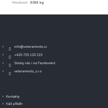
Hmotnost
:
0.001 kg
Z
á
p
a
Kontakt
t
í
info
@
veteranmoto.cz
+420 725 120 223
Sleduj nás i na Facebooku!
veteranmoto_s.r.o
Informace pro vás
Kontakty
Náš příběh