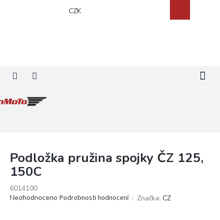
Přejít
Nákupní
CZK
na
košík
obsah
Podložka pružina spojky ČZ 125,
150C
6014100
Průměrné
Neohodnoceno
Podrobnosti hodnocení
Značka:
CZ
hodnocení
produktu