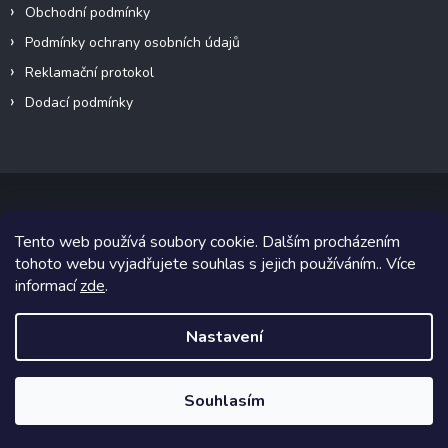
Obchodní podmínky
Podmínky ochrany osobních údajů
Reklamační protokol
Dodací podmínky
Tento web používá soubory cookie. Dalším procházením
Copyright 2026
VeteránMoto s.r.o.
. Všechna práva vyhrazena.
tohoto webu vyjadřujete souhlas s jejich používáním.. Více
informací
zde
.
Grafický návrh vytvořil a na Shoptet implementoval
Tomáš Hlad
&
Shoptetak.cz
.
Nastavení
Vytvořil Shoptet
Souhlasím