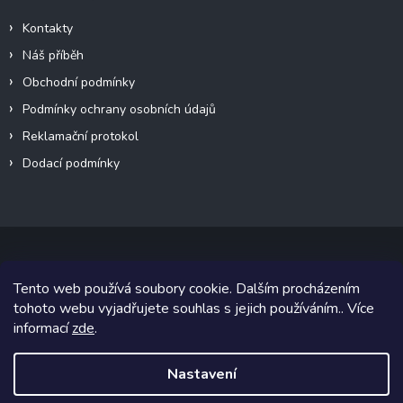
Kontakty
Náš příběh
Obchodní podmínky
Podmínky ochrany osobních údajů
Reklamační protokol
Dodací podmínky
Tento web používá soubory cookie. Dalším procházením
Copyright 2026
VeteránMoto s.r.o.
. Všechna práva vyhrazena.
tohoto webu vyjadřujete souhlas s jejich používáním.. Více
informací
zde
.
Grafický návrh vytvořil a na Shoptet implementoval
Tomáš Hlad
&
Shoptetak.cz
.
Nastavení
Vytvořil Shoptet