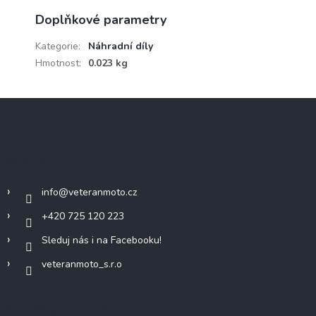
Doplňkové parametry
Kategorie
:
Náhradní díly
Hmotnost
:
0.023 kg
Z
á
p
a
Kontakt
t
í
info
@
veteranmoto.cz
+420 725 120 223
Sleduj nás i na Facebooku!
veteranmoto_s.r.o
Informace pro vás