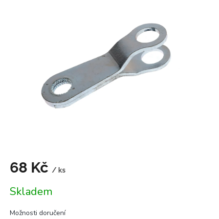
je
0,0
z
5
hvězdiček.
68 Kč
/ ks
Měrná
Skladem
cena:
Možnosti doručení