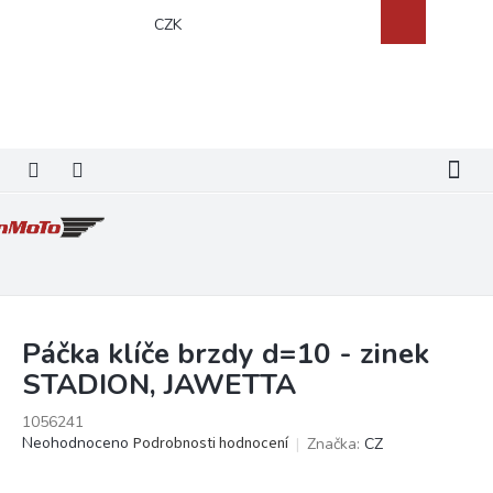
Přejít
Nákupní
CZK
na
košík
obsah
Páčka klíče brzdy d=10 - zinek
STADION, JAWETTA
1056241
Průměrné
Neohodnoceno
Podrobnosti hodnocení
Značka:
CZ
hodnocení
produktu