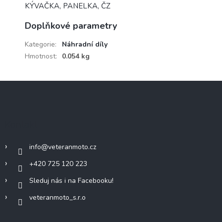
KÝVAČKA, PANELKA, ČZ
Doplňkové parametry
Kategorie
:
Náhradní díly
Hmotnost
:
0.054 kg
Z
á
p
a
Kontakt
t
í
info
@
veteranmoto.cz
+420 725 120 223
Sleduj nás i na Facebooku!
veteranmoto_s.r.o