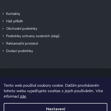
Informace pro vás
Kontakty
Náš příběh
Obchodní podmínky
Podmínky ochrany osobních údajů
Reklamační protokol
Dodací podmínky
Tento web používá soubory cookie. Dalším procházením
Copyright 2026
VeteránMoto s.r.o.
. Všechna práva vyhrazena.
tohoto webu vyjadřujete souhlas s jejich používáním.. Více
informací
zde
.
Grafický návrh vytvořil a na Shoptet implementoval
Tomáš Hlad
&
Shoptetak.cz
.
Nastavení