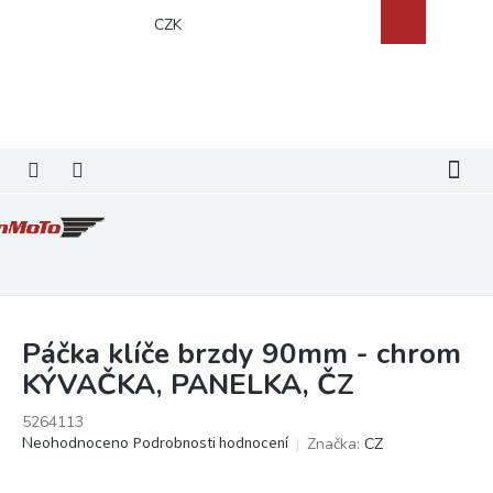
Přejít
Nákupní
CZK
na
košík
obsah
Páčka klíče brzdy 90mm - chrom
KÝVAČKA, PANELKA, ČZ
5264113
Průměrné
Neohodnoceno
Podrobnosti hodnocení
Značka:
CZ
hodnocení
produktu