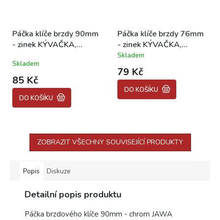
Páčka klíče brzdy 90mm
Páčka klíče brzdy 76mm
- zinek KÝVAČKA,
- zinek KÝVAČKA,
PANELKA, ČZ
PANELKA, ČZ
Skladem
Průměrné
Skladem
hodnocení
79 Kč
produktu
85 Kč
je
DO KOŠÍKU
5,0
DO KOŠÍKU
z
5
hvězdiček.
ZOBRAZIT VŠECHNY SOUVISEJÍCÍ PRODUKTY
Popis
Diskuze
Detailní popis produktu
Páčka brzdového klíče 90mm - chrom JAWA