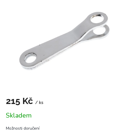
je
0,0
z
5
hvězdiček.
215 Kč
/ ks
Měrná
Skladem
cena:
Možnosti doručení