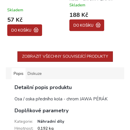
Skladem
Průměrné
Skladem
hodnocení
188 Kč
produktu
57 Kč
je
DO KOŠÍKU
5,0
DO KOŠÍKU
z
5
hvězdiček.
ZOBRAZIT VŠECHNY SOUVISEJÍCÍ PRODUKTY
Popis
Diskuze
Detailní popis produktu
Osa / oska předního kola - chrom JAWA PÉRÁK
Doplňkové parametry
Kategorie
:
Náhradní díly
Hmotnost
:
0.192 kg