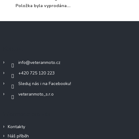
Položka byla vyprodána…
Z
á
p
a
Kontakt
t
í
info
@
veteranmoto.cz
+420 725 120 223
Sleduj nás i na Facebooku!
veteranmoto_s.r.o
Informace pro vás
Kontakty
Náš příběh