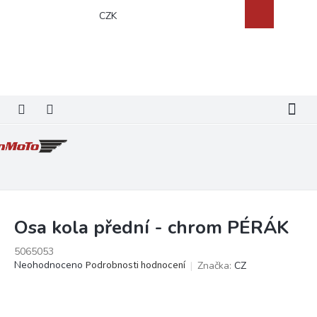
Přejít
Nákupní
CZK
na
košík
obsah
Osa kola přední - chrom PÉRÁK
5065053
Průměrné
Neohodnoceno
Podrobnosti hodnocení
Značka:
CZ
hodnocení
produktu
je