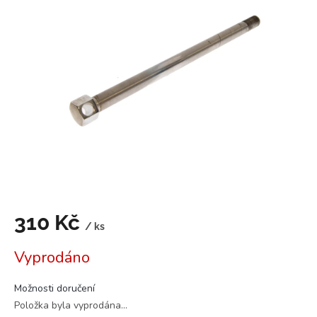
0,0
z
5
hvězdiček.
310 Kč
/ ks
Měrná
Vyprodáno
cena:
Možnosti doručení
Položka byla vyprodána…