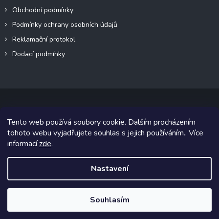
Obchodní podmínky
Podmínky ochrany osobních údajů
Reklamační protokol
Dodací podmínky
Tento web používá soubory cookie. Dalším procházením
Copyright 2026
VeteránMoto s.r.o.
. Všechna práva vyhrazena.
tohoto webu vyjadřujete souhlas s jejich používáním.. Více
informací
zde
.
Grafický návrh vytvořil a na Shoptet implementoval
Tomáš Hlad
&
Shoptetak.cz
.
Nastavení
Vytvořil Shoptet
Souhlasím