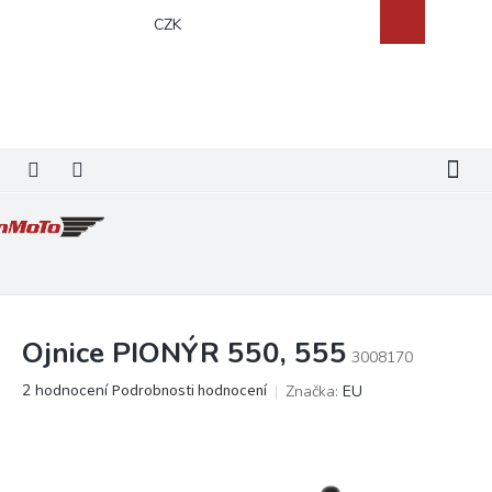
Přejít
Nákupní
CZK
na
košík
obsah
Ojnice PIONÝR 550, 555
3008170
Průměrné
2 hodnocení
Podrobnosti hodnocení
Značka:
EU
hodnocení
produktu
je
4,5