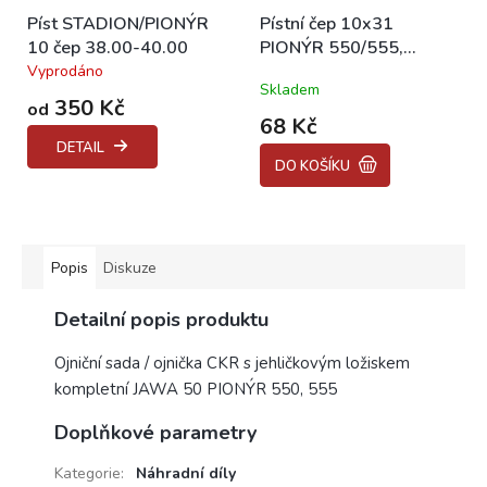
Píst STADION/PIONÝR
Pístní čep 10x31
10 čep 38.00-40.00
PIONÝR 550/555,
STADION
Vyprodáno
Průměrné
Skladem
hodnocení
350 Kč
od
produktu
68 Kč
je
DETAIL
4,0
DO KOŠÍKU
z
5
hvězdiček.
Popis
Diskuze
Detailní popis produktu
Ojniční sada / ojnička CKR s jehličkovým ložiskem
kompletní JAWA 50 PIONÝR 550, 555
Doplňkové parametry
Kategorie
:
Náhradní díly