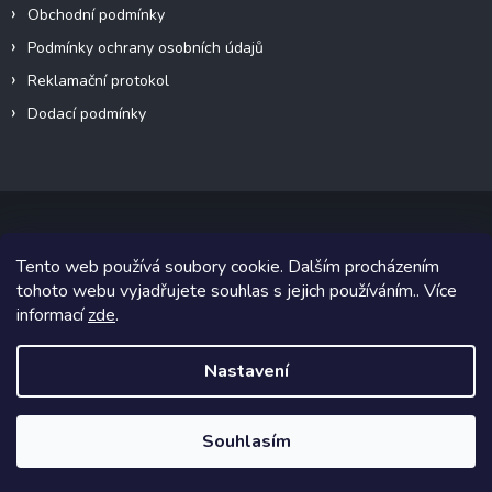
Obchodní podmínky
Podmínky ochrany osobních údajů
Reklamační protokol
Dodací podmínky
Tento web používá soubory cookie. Dalším procházením
Copyright 2026
VeteránMoto s.r.o.
. Všechna práva vyhrazena.
tohoto webu vyjadřujete souhlas s jejich používáním.. Více
informací
zde
.
Grafický návrh vytvořil a na Shoptet implementoval
Tomáš Hlad
&
Shoptetak.cz
.
Nastavení
Vytvořil Shoptet
Souhlasím