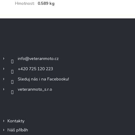
Hmotnost
:
0.589 kg
Z
á
p
a
Kontakt
t
í
info
@
veteranmoto.cz
+420 725 120 223
Sleduj nás i na Facebooku!
veteranmoto_s.r.o
Informace pro vás
Kontakty
Náš příběh