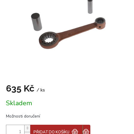
z
5
hvězdiček.
635 Kč
/ ks
Měrná
Skladem
cena:
Možnosti doručení
PŘIDAT DO KOŠÍKU