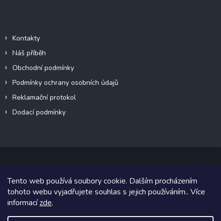
Informace pro vás
Kontakty
Náš příběh
Obchodní podmínky
Podmínky ochrany osobních údajů
Reklamační protokol
Dodací podmínky
Tento web používá soubory cookie. Dalším procházením
Copyright 2026
VeteránMoto s.r.o.
. Všechna práva vyhrazena.
tohoto webu vyjadřujete souhlas s jejich používáním.. Více
informací
zde
.
Grafický návrh vytvořil a na Shoptet implementoval
Tomáš Hlad
&
Shoptetak.cz
.