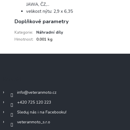
JAWA, ČZ,...
velikost nýtu: 2,9 x 6,35
Doplňkové parametry
Kategorie
:
Náhradní díly
Hmotnost
:
0.001 kg
Z
á
p
a
Kontakt
t
í
info
@
veteranmoto.cz
+420 725 120 223
Sleduj nás i na Facebooku!
veteranmoto_s.r.o