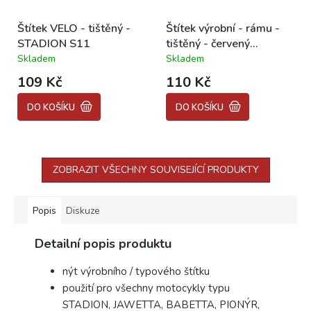
Štítek VELO - tištěný -
Štítek výrobní - rámu -
STADION S11
tištěný - červený
STADION
Skladem
Skladem
Průměrné
Průměrné
hodnocení
hodnocení
109 Kč
110 Kč
produktu
produktu
je
je
DO KOŠÍKU
DO KOŠÍKU
5,0
5,0
z
z
5
5
hvězdiček.
hvězdiček.
ZOBRAZIT VŠECHNY SOUVISEJÍCÍ PRODUKTY
Popis
Diskuze
Detailní popis produktu
nýt výrobního / typového štítku
použití pro všechny motocykly typu
STADION, JAWETTA, BABETTA, PIONÝR,