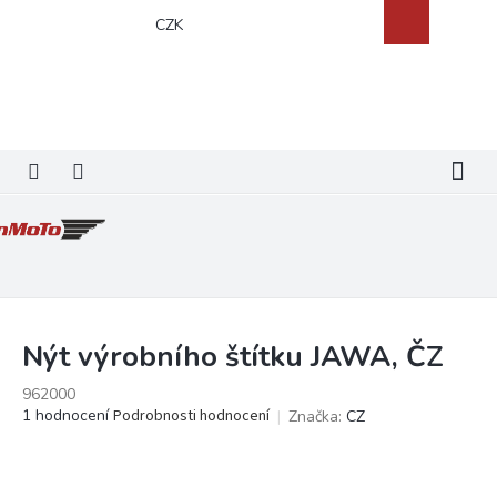
Přejít
Nákupní
CZK
na
košík
obsah
Nýt výrobního štítku JAWA, ČZ
962000
Průměrné
1 hodnocení
Podrobnosti hodnocení
Značka:
CZ
hodnocení
produktu
je