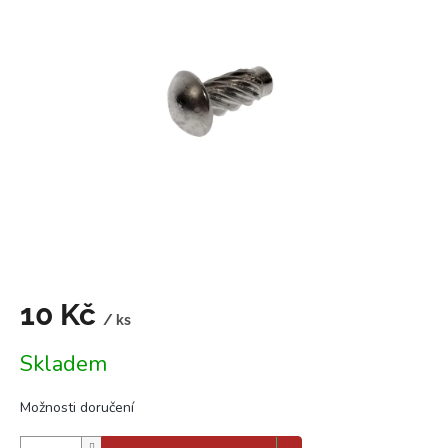
5,0
z
5
hvězdiček.
10 Kč
/ ks
Měrná
Skladem
cena:
Možnosti doručení