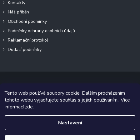
Kontakty
Náš příběh
Obchodní podmínky
Podmínky ochrany osobních údajů
Reklamační protokol
Dodací podmínky
Tento web používá soubory cookie. Dalším procházením
Copyright 2026
VeteránMoto s.r.o.
. Všechna práva vyhrazena.
tohoto webu vyjadřujete souhlas s jejich používáním.. Více
informací
zde
.
Grafický návrh vytvořil a na Shoptet implementoval
Tomáš Hlad
&
Shoptetak.cz
.
Nastavení
Vytvořil Shoptet