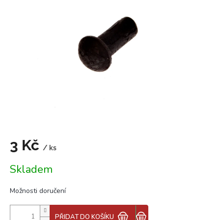
z
5
hvězdiček.
3 Kč
/ ks
Měrná
Skladem
cena:
Možnosti doručení
PŘIDAT DO KOŠÍKU