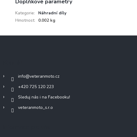
Doplňkové parametry
Kategorie
:
Náhradní díly
Hmotnost
:
0.002 kg
Z
á
p
a
Kontakt
t
í
info
@
veteranmoto.cz
+420 725 120 223
Sleduj nás i na Facebooku!
veteranmoto_s.r.o
Informace pro vás