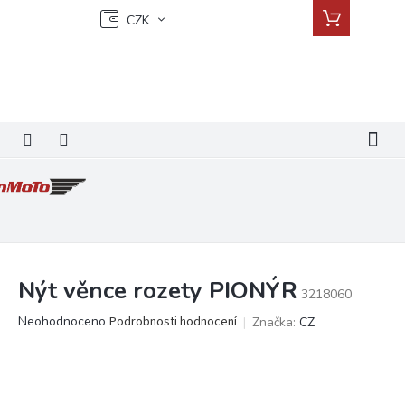
Přejít
Nákupní
CZK
na
košík
obsah
Nýt věnce rozety PIONÝR
3218060
Průměrné
Neohodnoceno
Podrobnosti hodnocení
Značka:
CZ
hodnocení
produktu
je
0,0