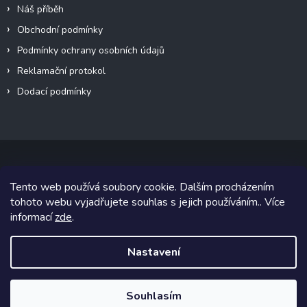
Náš příběh
Obchodní podmínky
Podmínky ochrany osobních údajů
Reklamační protokol
Dodací podmínky
Tento web používá soubory cookie. Dalším procházením
Copyright 2026
VeteránMoto s.r.o.
. Všechna práva vyhrazena.
tohoto webu vyjadřujete souhlas s jejich používáním.. Více
informací
zde
.
Grafický návrh vytvořil a na Shoptet implementoval
Tomáš Hlad
&
Shoptetak.cz
.
Nastavení
Vytvořil Shoptet
Souhlasím