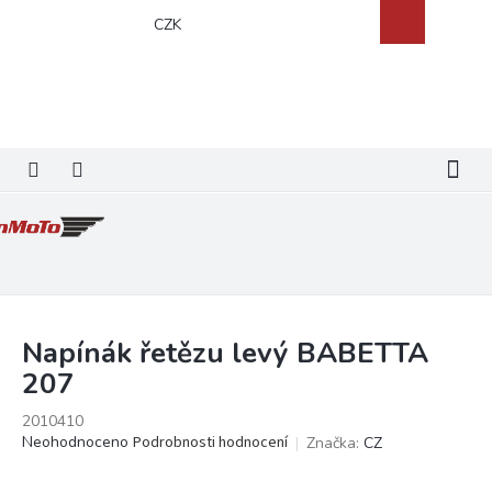
Přejít
Nákupní
CZK
na
košík
obsah
Napínák řetězu levý BABETTA
207
2010410
Průměrné
Neohodnoceno
Podrobnosti hodnocení
Značka:
CZ
hodnocení
produktu