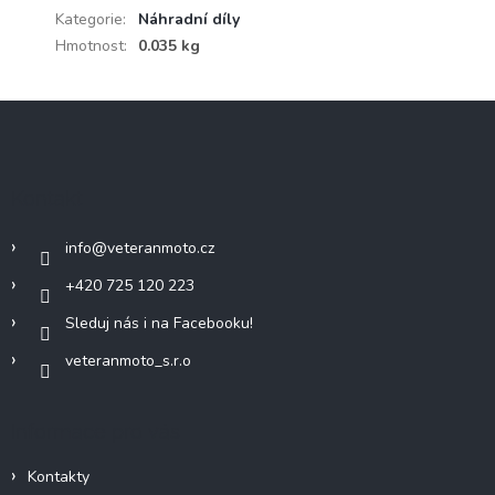
Kategorie
:
Náhradní díly
Hmotnost
:
0.035 kg
Z
á
p
a
Kontakt
t
í
info
@
veteranmoto.cz
+420 725 120 223
Sleduj nás i na Facebooku!
veteranmoto_s.r.o
Informace pro vás
Kontakty