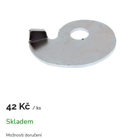
je
0,0
z
5
hvězdiček.
42 Kč
/ ks
Měrná
Skladem
cena:
Možnosti doručení