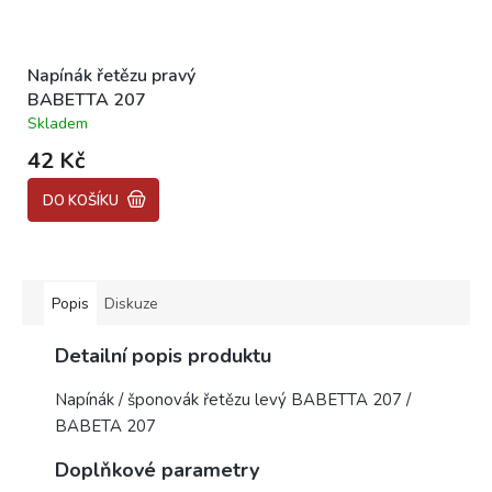
Napínák řetězu pravý
BABETTA 207
Skladem
Průměrné
hodnocení
42 Kč
produktu
je
DO KOŠÍKU
5,0
z
5
hvězdiček.
Popis
Diskuze
Detailní popis produktu
Napínák / šponovák řetězu levý BABETTA 207 /
BABETA 207
Doplňkové parametry