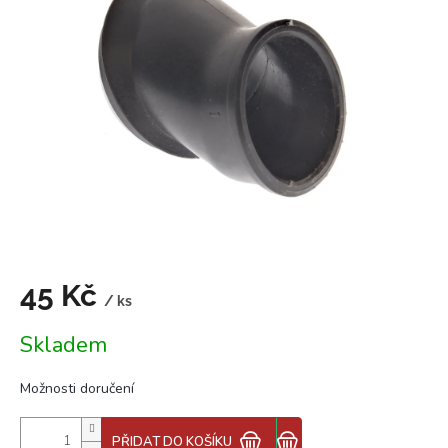
z
5
hvězdiček.
45 Kč
/ ks
Měrná
Skladem
cena:
Možnosti doručení
PŘIDAT DO KOŠÍKU