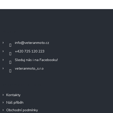
Z
á
p
a
Kontakt
t
í
info
@
veteranmoto.cz
+420 725 120 223
Sleduj nás i na Facebooku!
veteranmoto_s.r.o
Informace pro vás
Kontakty
Náš příběh
Obchodní podmínky