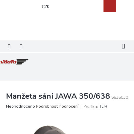
Přejít
Nákupní
CZK
na
košík
obsah
Manžeta sání JAWA 350/638
5636030
Průměrné
Neohodnoceno
Podrobnosti hodnocení
Značka:
TUR
hodnocení
produktu
je
0,0