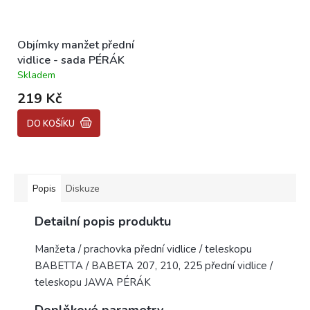
Objímky manžet přední
vidlice - sada PÉRÁK
Skladem
Průměrné
hodnocení
219 Kč
produktu
je
DO KOŠÍKU
5,0
z
5
hvězdiček.
Popis
Diskuze
Detailní popis produktu
Manžeta / prachovka přední vidlice / teleskopu
BABETTA / BABETA 207, 210, 225 přední vidlice /
teleskopu JAWA PÉRÁK
Doplňkové parametry