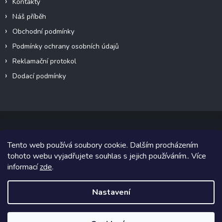
Kontakty
Náš příběh
Obchodní podmínky
Podmínky ochrany osobních údajů
Reklamační protokol
Dodací podmínky
Tento web používá soubory cookie. Dalším procházením
Copyright 2026
VeteránMoto s.r.o.
. Všechna práva vyhrazena.
tohoto webu vyjadřujete souhlas s jejich používáním.. Více
informací
zde
.
Grafický návrh vytvořil a na Shoptet implementoval
Tomáš Hlad
&
Shoptetak.cz
.
Nastavení
Vytvořil Shoptet