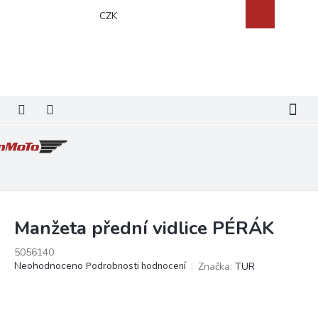
Přejít
Nákupní
CZK
na
košík
obsah
Manžeta přední vidlice PÉRÁK
5056140
Průměrné
Neohodnoceno
Podrobnosti hodnocení
Značka:
TUR
hodnocení
produktu
je