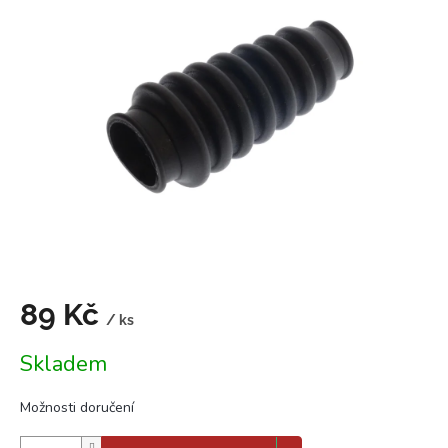
0,0
z
5
hvězdiček.
89 Kč
/ ks
Měrná
Skladem
cena:
Možnosti doručení