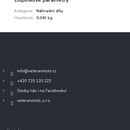
Kategorie
:
Náhradní díly
Hmotnost
:
0.045 kg
Z
á
p
a
Kontakt
t
í
info
@
veteranmoto.cz
+420 725 120 223
Sleduj nás i na Facebooku!
veteranmoto_s.r.o
Informace pro vás