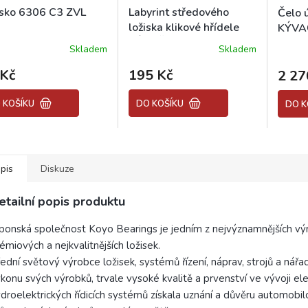
isko 6306 C3 ZVL
Labyrint středového
Čelo 
ložiska klikové hřídele
KÝVA
KÝVAČKA 350,
PANEL
Skladem
Skladem
PANELKA 350, JAWA
634
 Kč
195 Kč
2 27
 KOŠÍKU
DO KOŠÍKU
DO K
pis
Diskuze
etailní popis produktu
ponská společnost Koyo Bearings je jedním z nejvýznamnějších vý
émiových a nejkvalitnějších ložisek.
ední světový výrobce ložisek, systémů řízení, náprav, strojů a nářad
konu svých výrobků, trvale vysoké kvalitě a prvenství ve vývoji ele
droelektrických řídicích systémů získala uznání a důvěru automobi