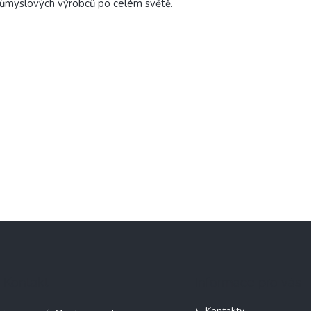
ůmyslových výrobců po celém světě.
Kontakt
Informace pro vás
Kontakty