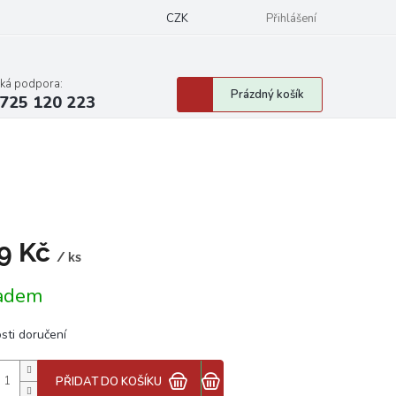
CZK
Přihlášení
cká podpora:
Nákupní
Prázdný košík
725 120 223
košík
9 Kč
/ ks
á
adem
sti doručení
PŘIDAT DO KOŠÍKU