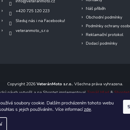
info
@
veteranmoto.cz
Náš příběh
+420 725 120 223
Obchodní podmínky
Sleduj nás i na Facebooku!
Podmínky ochrany osob
veteranmoto_s.r.o
Reklamační protokol
Dodací podmínky
Copyright 2026
VeteránMoto s.r.o.
. Všechna práva vyhrazena.
ický návrh vytvořil a na Shoptet implementoval
Tomáš Hlad
&
Shoptet
oužívá soubory cookie. Dalším procházením tohoto webu
S
Vytvořil Shoptet
souhlas s jejich používáním.. Více informací
zde
.
í