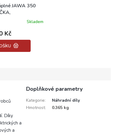
úplné JAWA 350
ČKA,
KA/354, 360, 634
Skladem
0 Kč
OŠÍKU
Doplňkové parametry
Kategorie
:
Náhradní díly
robců
Hmotnost
:
0.365 kg
í. Díky
ktrických a
lových a