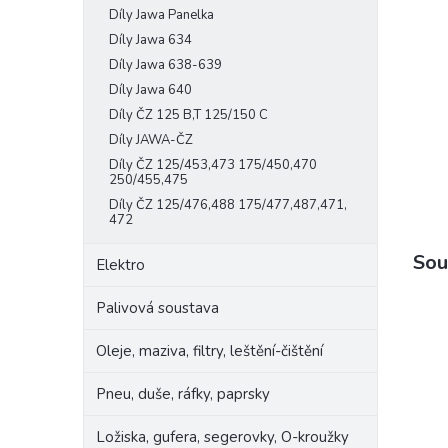
Díly Jawa Panelka
e
l
Díly Jawa 634
Díly Jawa 638-639
Díly Jawa 640
Díly ČZ 125 B,T 125/150 C
Díly JAWA-ČZ
Díly ČZ 125/453,473 175/450,470
250/455,475
Díly ČZ 125/476,488 175/477,487,471,
472
Sou
Elektro
Palivová soustava
Oleje, maziva, filtry, leštění-čištění
Pneu, duše, ráfky, paprsky
Ložiska, gufera, segerovky, O-kroužky