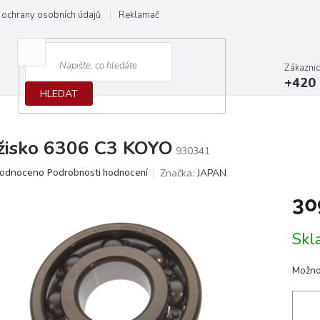
ochrany osobních údajů
Reklamační protokol
Dodací podmínky
Zákazni
+420 
HLEDAT
žisko 6306 C3 KOYO
930341
ěrné
odnoceno
Podrobnosti hodnocení
Značka:
JAPAN
ocení
30
ktu
Měrn
Skl
cena:
iček.
Možno