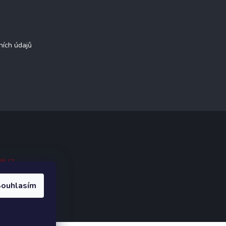
ních údajů
ak.cz
.
ouhlasím