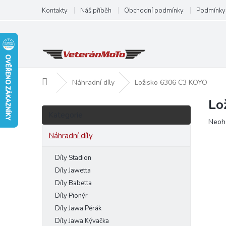
Přejít
Kontakty
Náš příběh
Obchodní podmínky
Podmínky 
na
obsah
Domů
Náhradní díly
Ložisko 6306 C3 KOYO
Lo
P
Přeskočit
o
Kategorie
kategorie
Prům
Neoh
s
hodn
t
Náhradní díly
produ
r
je
a
Díly Stadion
0,0
n
z
Díly Jawetta
5
n
Díly Babetta
hvězd
í
Díly Pionýr
p
Díly Jawa Pérák
a
Díly Jawa Kývačka
n