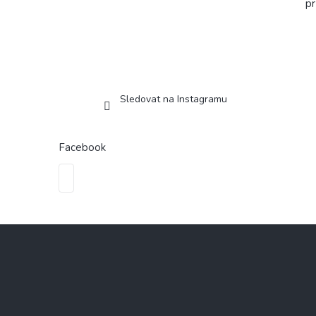
pr
Sledovat na Instagramu
Facebook
Z
á
p
a
t
í