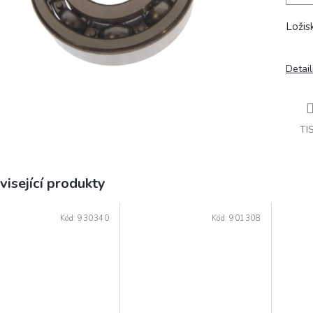
Loži
Detail
TI
visející produkty
Kód:
930340
Kód:
901308