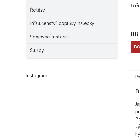
Lož
Řetězy
Příslušenství, doplňky, nálepky
88
Spojovací materiál
DO
Služby
Instagram
Po
D
Ja
pr
Př
vý
hy