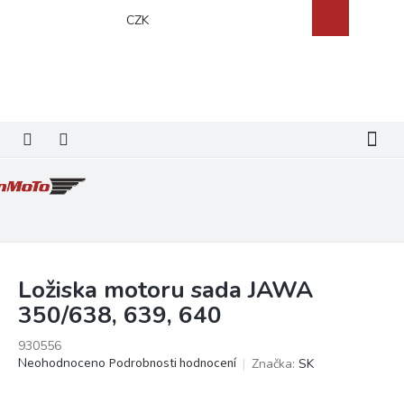
Přejít
Nákupní
CZK
na
košík
obsah
Ložiska motoru sada JAWA
350/638, 639, 640
930556
Průměrné
Neohodnoceno
Podrobnosti hodnocení
Značka:
SK
hodnocení
produktu