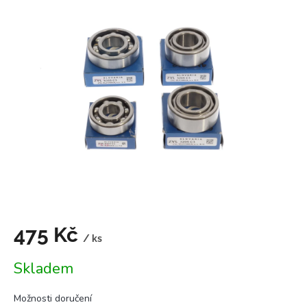
je
0,0
z
5
hvězdiček.
475 Kč
/ ks
Měrná
Skladem
cena:
Možnosti doručení