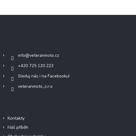
Z
á
p
a
Kontakt
t
í
info
@
veteranmoto.cz
+420 725 120 223
Sleduj nás i na Facebooku!
veteranmoto_s.r.o
Informace pro vás
Kontakty
Náš příběh