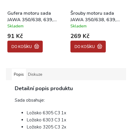
Gufera motoru sada
Šrouby motoru sada
JAWA 350/638, 639,
JAWA 350/638, 639,
640
640
Skladem
Skladem
Průměrné
Průměrné
hodnocení
hodnocení
91 Kč
269 Kč
produktu
produktu
je
je
DO KOŠÍKU
DO KOŠÍKU
5,0
4,5
z
z
5
5
hvězdiček.
hvězdiček.
Popis
Diskuze
Detailní popis produktu
Sada obsahuje:
Ložisko 6305 C3 1x
Ložisko 6303 C3 1x
Ložisko 3205 C3 2x