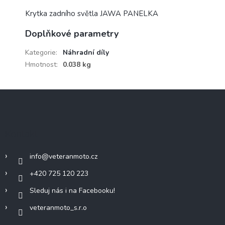
Krytka zadního světla JAWA PANELKA
Doplňkové parametry
Kategorie
:
Náhradní díly
Hmotnost
:
0.038 kg
Z
á
p
a
Kontakt
t
í
info
@
veteranmoto.cz
+420 725 120 223
Sleduj nás i na Facebooku!
veteranmoto_s.r.o