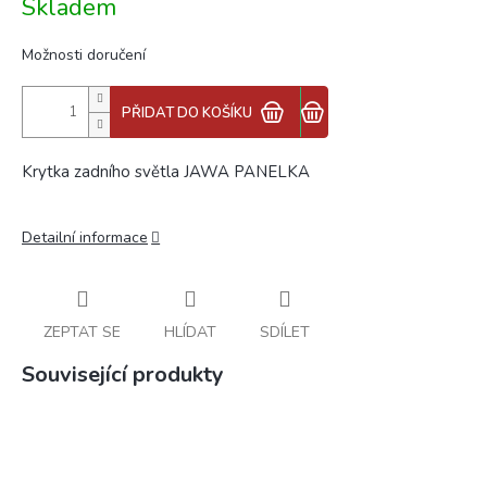
Skladem
cena:
Možnosti doručení
PŘIDAT DO KOŠÍKU
Krytka zadního světla JAWA PANELKA
Detailní informace
ZEPTAT SE
HLÍDAT
SDÍLET
Související produkty