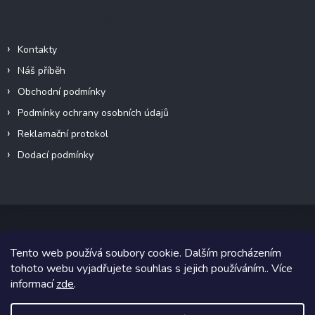
Informace pro vás
Kontakty
Náš příběh
Obchodní podmínky
Podmínky ochrany osobních údajů
Reklamační protokol
Dodací podmínky
Tento web používá soubory cookie. Dalším procházením
Copyright 2026
VeteránMoto s.r.o.
. Všechna práva vyhrazena.
tohoto webu vyjadřujete souhlas s jejich používáním.. Více
informací
zde
.
Grafický návrh vytvořil a na Shoptet implementoval
Tomáš Hlad
&
Shoptetak.cz
.