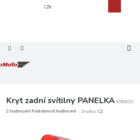
Přejít
Nákupní
CZK
na
košík
obsah
Kryt zadní svítilny PANELKA
5385020
Průměrné
2 hodnocení
Podrobnosti hodnocení
Značka:
CZ
hodnocení
produktu
je
5,0