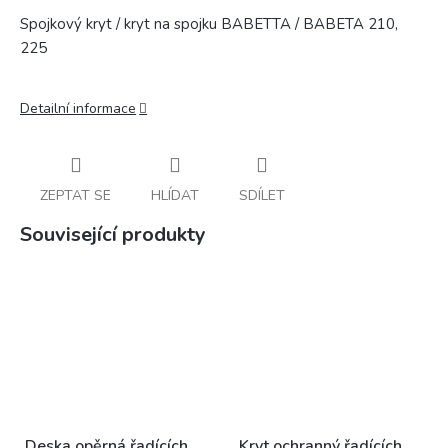
Spojkový kryt / kryt na spojku BABETTA / BABETA 210,
225
Detailní informace
ZEPTAT SE
HLÍDAT
SDÍLET
Související produkty
Deska opěrná řadících
Kryt ochranný řadících