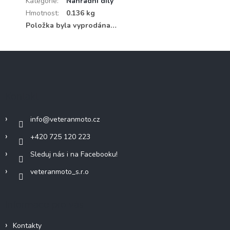
Kategorie
:
Náhradní díly
Hmotnost
:
0.136 kg
Položka byla vyprodána…
Z
á
p
a
Kontakt
t
í
info
@
veteranmoto.cz
+420 725 120 223
Sleduj nás i na Facebooku!
veteranmoto_s.r.o
Informace pro vás
Kontakty