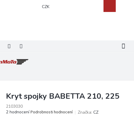
Přejít
Nákupní
CZK
na
košík
obsah
Kryt spojky BABETTA 210, 225
2103030
Průměrné
2 hodnocení
Podrobnosti hodnocení
Značka:
CZ
hodnocení
produktu
je