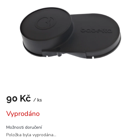
5,0
z
5
hvězdiček.
90 Kč
/ ks
Měrná
Vyprodáno
cena:
Možnosti doručení
Položka byla vyprodána…