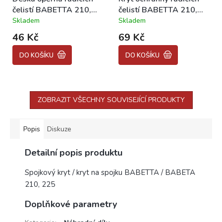
čelistí BABETTA 210,
čelistí BABETTA 210,
225
225
Skladem
Skladem
Průměrné
Průměrné
hodnocení
hodnocení
46 Kč
69 Kč
produktu
produktu
je
je
DO KOŠÍKU
DO KOŠÍKU
5,0
5,0
z
z
5
5
hvězdiček.
hvězdiček.
ZOBRAZIT VŠECHNY SOUVISEJÍCÍ PRODUKTY
Popis
Diskuze
Detailní popis produktu
Spojkový kryt / kryt na spojku BABETTA / BABETA
210, 225
Doplňkové parametry