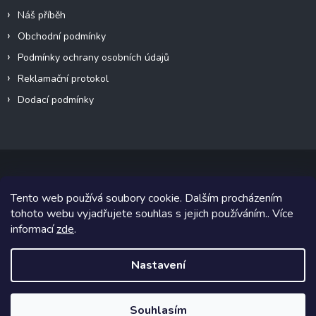
Náš příběh
Obchodní podmínky
Podmínky ochrany osobních údajů
Reklamační protokol
Dodací podmínky
Tento web používá soubory cookie. Dalším procházením
Copyright 2026
VeteránMoto s.r.o.
. Všechna práva vyhrazena.
tohoto webu vyjadřujete souhlas s jejich používáním.. Více
informací
zde
.
Grafický návrh vytvořil a na Shoptet implementoval
Tomáš Hlad
&
Shoptetak.cz
.
Nastavení
Vytvořil Shoptet
Souhlasím