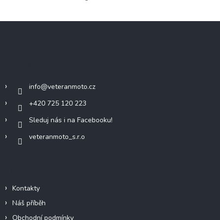
Z
á
p
a
Kontakt
t
í
info
@
veteranmoto.cz
+420 725 120 223
Sleduj nás i na Facebooku!
veteranmoto_s.r.o
Informace pro vás
Kontakty
Náš příběh
Obchodní podmínky