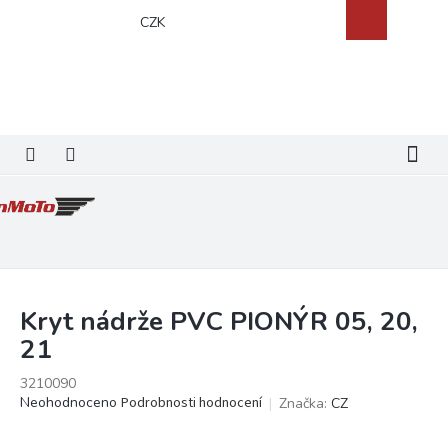
Přejít
Nákupní
CZK
na
košík
obsah
Kryt nádrže PVC PIONÝR 05, 20,
21
3210090
Průměrné
Neohodnoceno
Podrobnosti hodnocení
Značka:
CZ
hodnocení
produktu