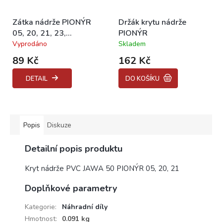
Zátka nádrže PIONÝR
Držák krytu nádrže
05, 20, 21, 23,
PIONÝR
BABETTA 207
Vyprodáno
Skladem
Průměrné
Průměrné
hodnocení
hodnocení
89 Kč
162 Kč
produktu
produktu
je
je
DETAIL
DO KOŠÍKU
5,0
5,0
z
z
5
5
hvězdiček.
hvězdiček.
Popis
Diskuze
Detailní popis produktu
Kryt nádrže PVC JAWA 50 PIONÝR 05, 20, 21
Doplňkové parametry
Kategorie
:
Náhradní díly
Hmotnost
:
0.091 kg