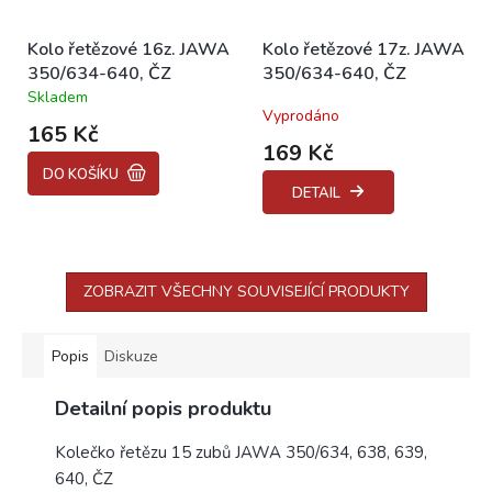
Kolo řetězové 16z. JAWA
Kolo řetězové 17z. JAWA
350/634-640, ČZ
350/634-640, ČZ
Skladem
Průměrné
Vyprodáno
hodnocení
165 Kč
produktu
169 Kč
je
DO KOŠÍKU
5,0
DETAIL
z
5
hvězdiček.
ZOBRAZIT VŠECHNY SOUVISEJÍCÍ PRODUKTY
Popis
Diskuze
Detailní popis produktu
Kolečko řetězu 15 zubů JAWA 350/634, 638, 639,
640, ČZ