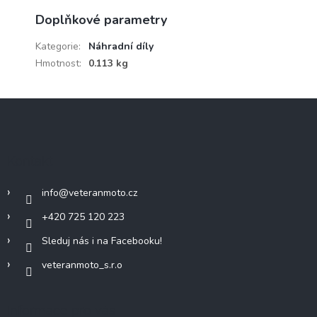
Doplňkové parametry
Kategorie
:
Náhradní díly
Hmotnost
:
0.113 kg
Z
á
p
a
Kontakt
t
í
info
@
veteranmoto.cz
+420 725 120 223
Sleduj nás i na Facebooku!
veteranmoto_s.r.o
Informace pro vás