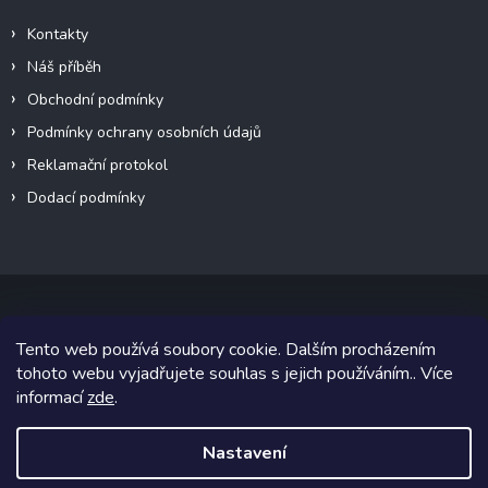
Kontakty
Náš příběh
Obchodní podmínky
Podmínky ochrany osobních údajů
Reklamační protokol
Dodací podmínky
Tento web používá soubory cookie. Dalším procházením
Copyright 2026
VeteránMoto s.r.o.
. Všechna práva vyhrazena.
tohoto webu vyjadřujete souhlas s jejich používáním.. Více
informací
zde
.
Grafický návrh vytvořil a na Shoptet implementoval
Tomáš Hlad
&
Shoptetak.cz
.
Nastavení
Vytvořil Shoptet