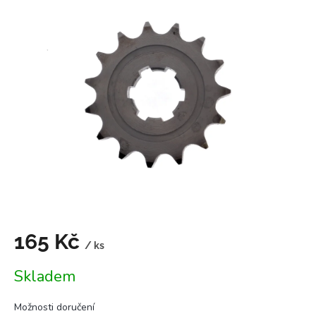
je
0,0
z
5
hvězdiček.
165 Kč
/ ks
Měrná
Skladem
cena:
Možnosti doručení