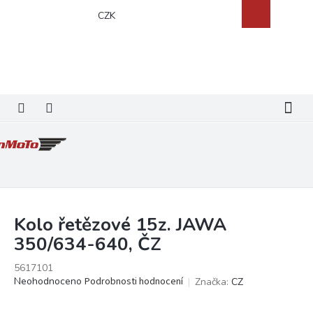
Přejít
Nákupní
CZK
na
košík
obsah
Kolo řetězové 15z. JAWA
350/634-640, ČZ
5617101
Průměrné
Neohodnoceno
Podrobnosti hodnocení
Značka:
CZ
hodnocení
produktu