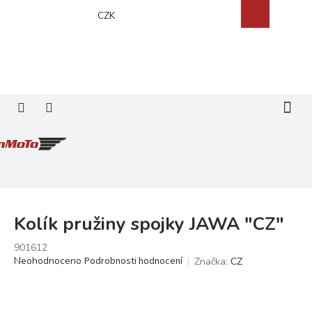
Přejít
Nákupní
CZK
na
košík
obsah
Kolík pružiny spojky JAWA "CZ"
901612
Průměrné
Neohodnoceno
Podrobnosti hodnocení
Značka:
CZ
hodnocení
produktu
je