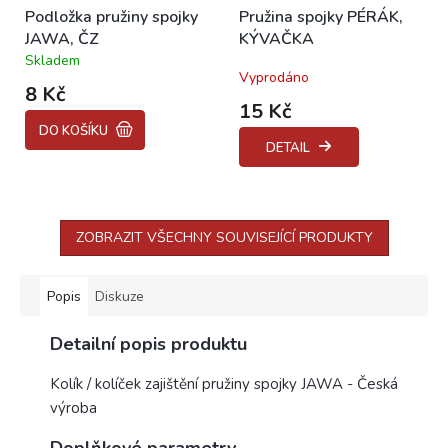
Podložka pružiny spojky
Pružina spojky PÉRÁK,
JAWA, ČZ
KÝVAČKA
Skladem
Průměrné
Vyprodáno
hodnocení
8 Kč
produktu
15 Kč
je
DO KOŠÍKU
5,0
DETAIL
z
5
hvězdiček.
ZOBRAZIT VŠECHNY SOUVISEJÍCÍ PRODUKTY
Popis
Diskuze
Detailní popis produktu
Kolík / kolíček zajištění pružiny spojky JAWA - Česká
výroba
Doplňkové parametry