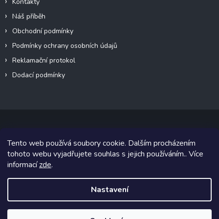
Kontakty
Náš příběh
Obchodní podmínky
Podmínky ochrany osobních údajů
Reklamační protokol
Dodací podmínky
Tento web používá soubory cookie. Dalším procházením
Copyright 2026
VeteránMoto s.r.o.
. Všechna práva vyhrazena.
tohoto webu vyjadřujete souhlas s jejich používáním.. Více
informací
zde
.
Grafický návrh vytvořil a na Shoptet implementoval
Tomáš Hlad
&
Shoptetak.cz
.
Nastavení
Vytvořil Shoptet