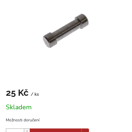
0,0
z
5
hvězdiček.
25 Kč
/ ks
Měrná
Skladem
cena:
Možnosti doručení