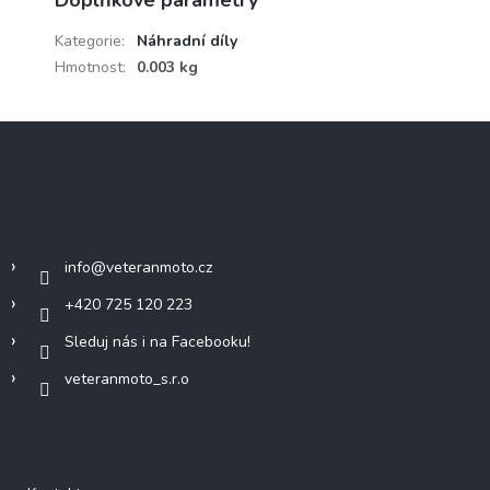
Kategorie
:
Náhradní díly
Hmotnost
:
0.003 kg
Z
á
p
a
Kontakt
t
í
info
@
veteranmoto.cz
+420 725 120 223
Sleduj nás i na Facebooku!
veteranmoto_s.r.o
Informace pro vás