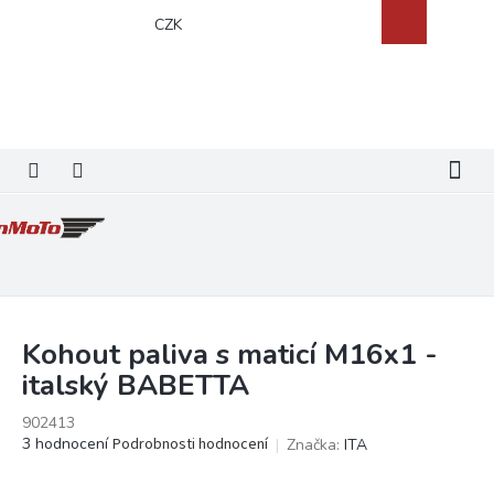
Přejít
Nákupní
CZK
na
košík
obsah
Kohout paliva s maticí M16x1 -
italský BABETTA
902413
Průměrné
3 hodnocení
Podrobnosti hodnocení
Značka:
ITA
hodnocení
produktu