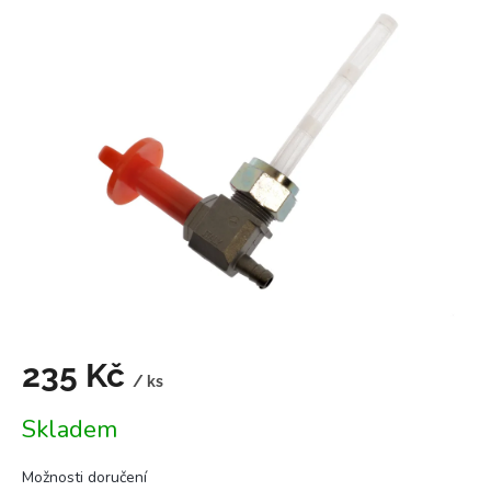
je
3,0
z
5
hvězdiček.
235 Kč
/ ks
Měrná
Skladem
cena:
Možnosti doručení