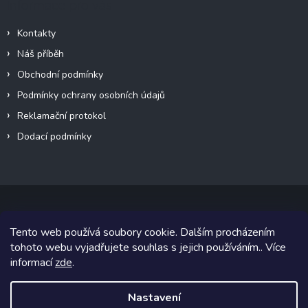
Informace pro vás
Kontakty
Náš příběh
Obchodní podmínky
Podmínky ochrany osobních údajů
Reklamační protokol
Dodací podmínky
Tento web používá soubory cookie. Dalším procházením
Copyright 2026
VeteránMoto s.r.o.
. Všechna práva vyhrazena.
tohoto webu vyjadřujete souhlas s jejich používáním.. Více
informací
zde
.
Grafický návrh vytvořil a na Shoptet implementoval
Tomáš Hlad
&
Shoptetak.cz
.
Nastavení