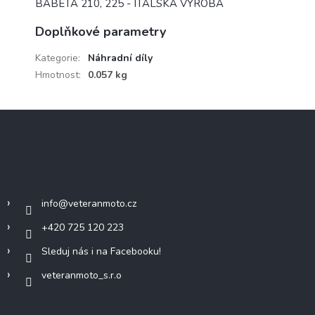
BABETA 210, 225 - ITALSKÁ VÝROBA
Doplňkové parametry
Kategorie
:
Náhradní díly
Hmotnost
:
0.057 kg
Z
á
p
a
Kontakt
t
í
info
@
veteranmoto.cz
+420 725 120 223
Sleduj nás i na Facebooku!
veteranmoto_s.r.o