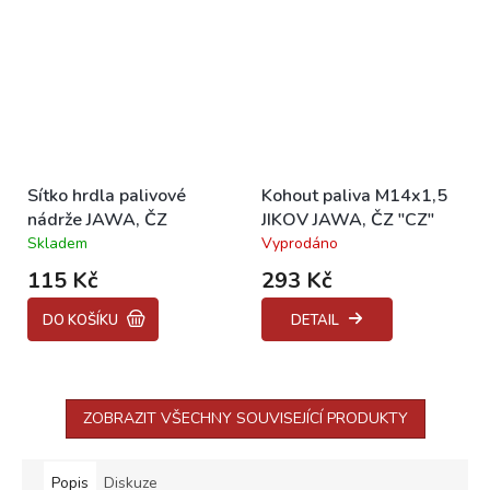
Sítko hrdla palivové
Kohout paliva M14x1,5
nádrže JAWA, ČZ
JIKOV JAWA, ČZ "CZ"
Skladem
Vyprodáno
Průměrné
Průměrné
hodnocení
hodnocení
115 Kč
293 Kč
produktu
produktu
je
je
DO KOŠÍKU
DETAIL
5,0
4,1
z
z
5
5
hvězdiček.
hvězdiček.
ZOBRAZIT VŠECHNY SOUVISEJÍCÍ PRODUKTY
Popis
Diskuze