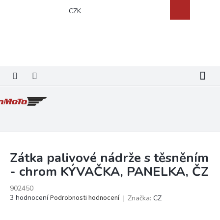
Přejít
Nákupní
CZK
na
košík
obsah
Zátka palivové nádrže s těsněním
- chrom KÝVAČKA, PANELKA, ČZ
902450
Průměrné
3 hodnocení
Podrobnosti hodnocení
Značka:
CZ
hodnocení
produktu