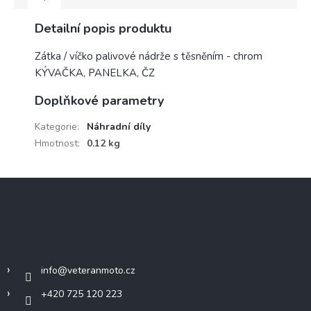
Detailní popis produktu
Zátka / víčko palivové nádrže s těsněním - chrom
KÝVAČKA, PANELKA, ČZ
Doplňkové parametry
Kategorie
:
Náhradní díly
Hmotnost
:
0.12 kg
Z
á
p
a
Kontakt
t
í
info
@
veteranmoto.cz
+420 725 120 223