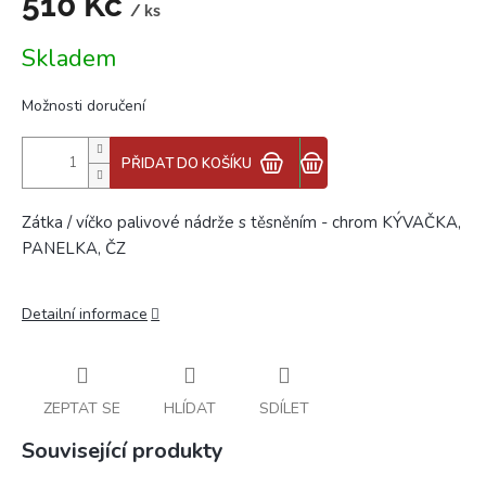
510 Kč
/ ks
Měrná
Skladem
cena:
Možnosti doručení
PŘIDAT DO KOŠÍKU
Zátka / víčko palivové nádrže s těsněním - chrom KÝVAČKA,
PANELKA, ČZ
Detailní informace
ZEPTAT SE
HLÍDAT
SDÍLET
Související produkty