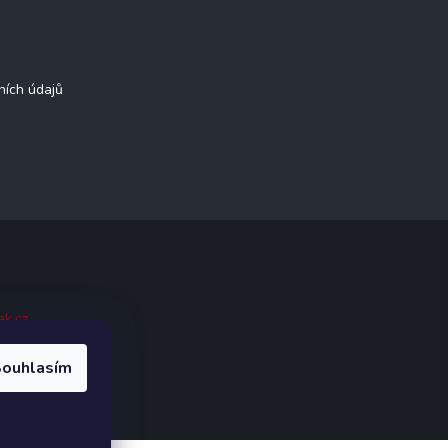
ních údajů
ak.cz
.
ouhlasím