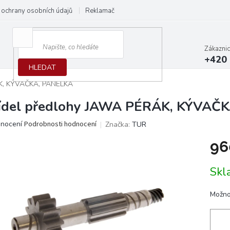
ochrany osobních údajů
Reklamační protokol
Dodací podmínky
Zákazni
+420 
HLEDAT
ÁK, KÝVAČKA, PANELKA
ídel předlohy JAWA PÉRÁK, KÝVAČ
ěrné
dnocení
Podrobnosti hodnocení
Značka:
TUR
ocení
96
ktu
Měrn
Skl
cena:
iček.
Možno