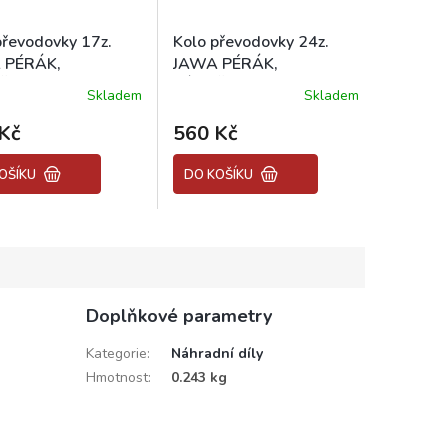
převodovky 17z.
Kolo převodovky 24z.
 PÉRÁK,
JAWA PÉRÁK,
ČKA, PANELKA
KÝVAČKA, PANELKA
Skladem
Skladem
né
Průměrné
ení
hodnocení
Kč
560 Kč
tu
produktu
je
5,0
OŠÍKU
DO KOŠÍKU
z
5
ek.
hvězdiček.
Doplňkové parametry
Kategorie
:
Náhradní díly
A
Hmotnost
:
0.243 kg