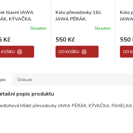
del hlavní JAWA
Kolo převodovky 16z.
Kolo 
ÁK, KÝVAČKA,
JAWA PÉRÁK,
JAWA
NELKA
KÝVAČKA, PANELKA
KÝVA
Skladem
Skladem
ěrné
Průměrné
Průměr
ocení
hodnocení
hodnoc
5 Kč
550 Kč
550 
uktu
produktu
produk
je
je
5,0
4,7
 KOŠÍKU
DO KOŠÍKU
DO K
z
z
5
5
diček.
hvězdiček.
hvězdič
pis
Diskuze
etailní popis produktu
ředlohová hřídel převodovky JAWA PÉRÁK, KÝVAČKA, PANELK