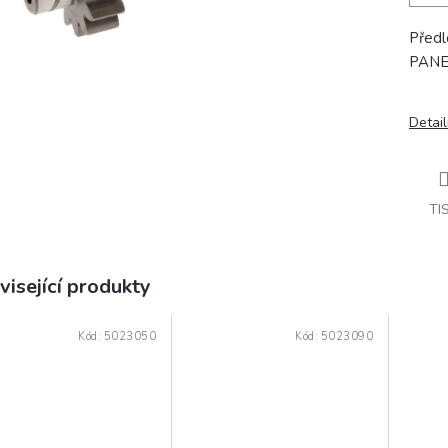
Před
PAN
Detail
TI
visející produkty
Kód:
5023050
Kód:
5023090