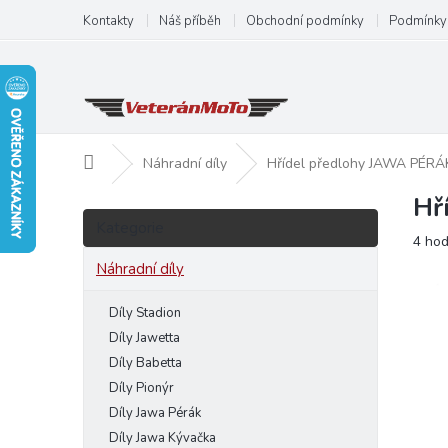
Přejít
Kontakty
Náš příběh
Obchodní podmínky
Podmínky 
na
obsah
Domů
Náhradní díly
Hřídel předlohy JAWA PÉR
Hř
P
Přeskočit
o
Kategorie
kategorie
Prům
4 ho
s
hodn
t
Náhradní díly
produ
r
je
a
Díly Stadion
4,8
n
z
Díly Jawetta
5
n
Díly Babetta
hvězd
í
Díly Pionýr
p
Díly Jawa Pérák
a
Díly Jawa Kývačka
n