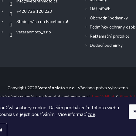
info
@
veteranmoto.cz
Náš příběh
+420 725 120 223
Obchodní podmínky
Sleduj nás i na Facebooku!
Podmínky ochrany osob
veteranmoto_s.r.o
Reklamační protokol
Dodací podmínky
Copyright 2026
VeteránMoto s.r.o.
. Všechna práva vyhrazena.
ický návrh vytvořil a na Shoptet implementoval
Tomáš Hlad
&
Shoptet
oužívá soubory cookie. Dalším procházením tohoto webu
S
Vytvořil Shoptet
souhlas s jejich používáním.. Více informací
zde
.
í