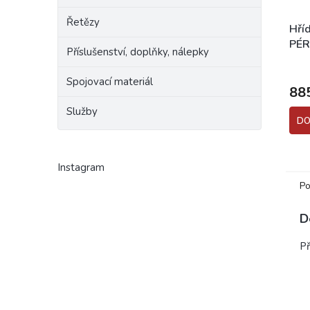
Řetězy
Hří
PÉR
Příslušenství, doplňky, nálepky
PA
Prům
hodn
Spojovací materiál
88
prod
je
Služby
4,3
DO
z
5
hvěz
Instagram
Po
D
P