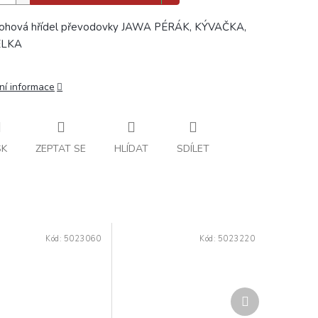
lohová hřídel převodovky JAWA PÉRÁK, KÝVAČKA,
ELKA
ní informace
SK
ZEPTAT SE
HLÍDAT
SDÍLET
Kód:
5023060
Kód:
5023220
Další
produkt