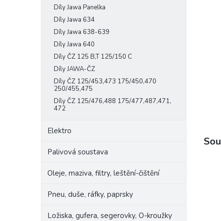
Díly Jawa Panelka
e
l
Díly Jawa 634
Díly Jawa 638-639
Díly Jawa 640
Díly ČZ 125 B,T 125/150 C
Díly JAWA-ČZ
Díly ČZ 125/453,473 175/450,470
250/455,475
Díly ČZ 125/476,488 175/477,487,471,
472
Elektro
Sou
Palivová soustava
Oleje, maziva, filtry, leštění-čištění
Pneu, duše, ráfky, paprsky
Ložiska, gufera, segerovky, O-kroužky