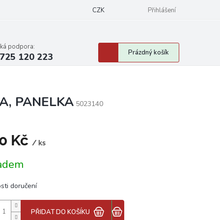
CZK
Přihlášení
cká podpora:
Nákupní
Prázdný košík
725 120 223
košík
KA, PANELKA
5023140
0 Kč
/ ks
á
adem
sti doručení
PŘIDAT DO KOŠÍKU