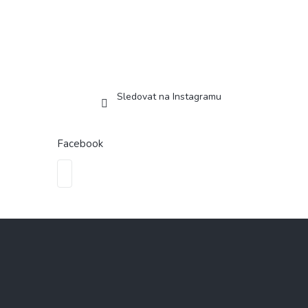
Sledovat na Instagramu
Facebook
Z
á
p
a
t
í