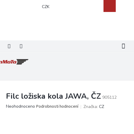
Přejít
Nákupní
CZK
na
košík
obsah
Filc ložiska kola JAWA, ČZ
905112
Průměrné
Neohodnoceno
Podrobnosti hodnocení
Značka:
CZ
hodnocení
produktu
je
0,0