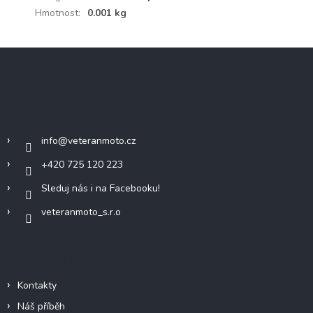
Hmotnost
:
0.001 kg
Z
á
p
a
Kontakt
t
í
info
@
veteranmoto.cz
+420 725 120 223
Sleduj nás i na Facebooku!
veteranmoto_s.r.o
Informace pro vás
Kontakty
Náš příběh