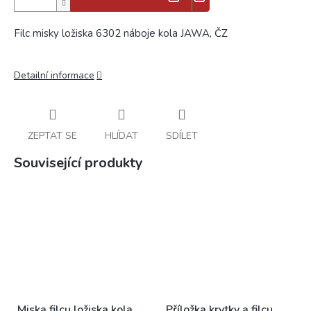
Filc misky ložiska 6302 náboje kola JAWA, ČZ
Detailní informace
ZEPTAT SE
HLÍDAT
SDÍLET
Související produkty
Miska filcu ložiska kola
Příložka krytky a filcu