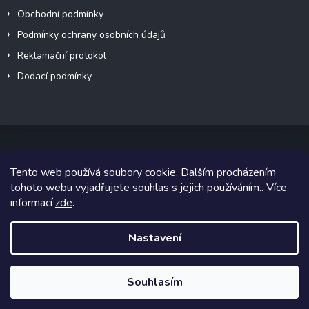
Obchodní podmínky
Podmínky ochrany osobních údajů
Reklamační protokol
Dodací podmínky
Tento web používá soubory cookie. Dalším procházením
Copyright 2026
VeteránMoto s.r.o.
. Všechna práva vyhrazena.
tohoto webu vyjadřujete souhlas s jejich používáním.. Více
informací
zde
.
Grafický návrh vytvořil a na Shoptet implementoval
Tomáš Hlad
&
Shoptetak.cz
.
Nastavení
Vytvořil Shoptet
Souhlasím