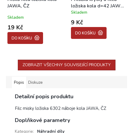
JAWA, ČZ
ložiska kola d=42 JAWA,
ČZ, PANELKA, JAWA
Skladem
Průměrné
Skladem
350/634-638
hodnocení
9 Kč
produktu
19 Kč
je
DO KOŠÍKU
5,0
DO KOŠÍKU
z
5
hvězdiček.
ZOBRAZIT VŠECHNY SOUVISEJÍCÍ PRODUKTY
Popis
Diskuze
Detailní popis produktu
Filc misky ložiska 6302 náboje kola JAWA, ČZ
Doplňkové parametry
Kategorie
:
Náhradní díly