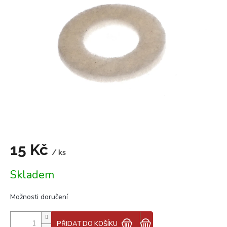
z
5
hvězdiček.
15 Kč
/ ks
Měrná
Skladem
cena:
Možnosti doručení
PŘIDAT DO KOŠÍKU