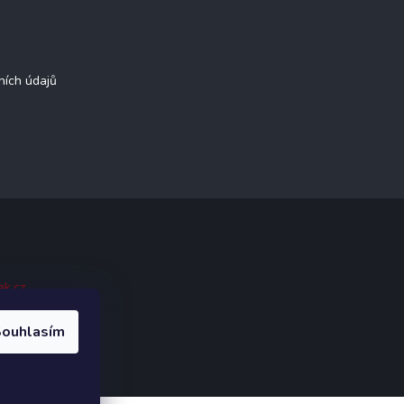
ních údajů
ak.cz
.
ouhlasím