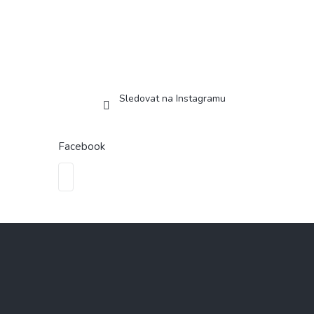
Sledovat na Instagramu
Facebook
Z
á
p
a
t
í