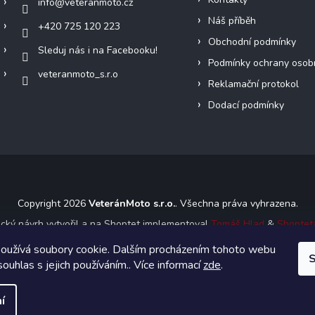
info
@
veteranmoto.cz
Náš příběh
+420 725 120 223
Obchodní podmínky
Sleduj nás i na Facebooku!
Podmínky ochrany osob
veteranmoto_s.r.o
Reklamační protokol
Dodací podmínky
Copyright 2026
VeteránMoto s.r.o.
. Všechna práva vyhrazena.
ický návrh vytvořil a na Shoptet implementoval
Tomáš Hlad
&
Shoptet
oužívá soubory cookie. Dalším procházením tohoto webu
S
Vytvořil Shoptet
souhlas s jejich používáním.. Více informací
zde
.
í