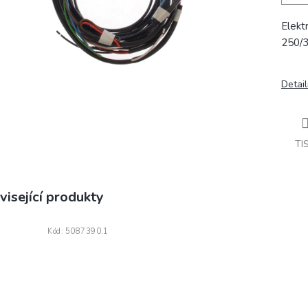
Elekt
250/
Detail
TI
visející produkty
Kód:
5087390.1