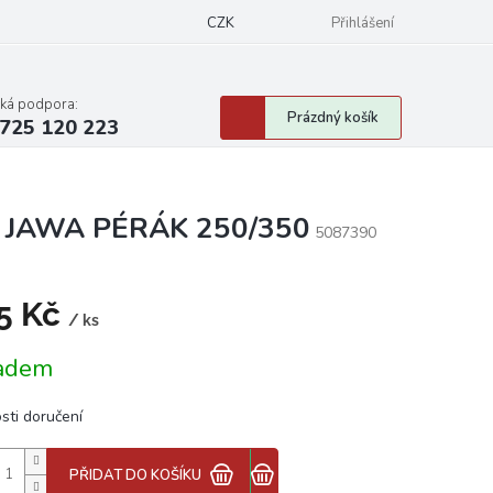
CZK
Přihlášení
cká podpora:
Nákupní
Prázdný košík
725 120 223
košík
ače JAWA PÉRÁK 250/350
5087390
5 Kč
/ ks
á
adem
sti doručení
PŘIDAT DO KOŠÍKU