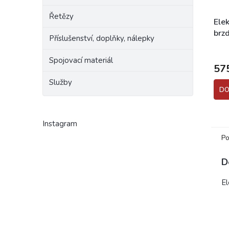
Řetězy
Elek
brz
Příslušenství, doplňky, nálepky
JAW
Spojovací materiál
57
Služby
DO
Instagram
Po
D
E