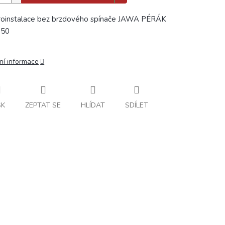
roinstalace bez brzdového spínače JAWA PÉRÁK
350
ní informace
SK
ZEPTAT SE
HLÍDAT
SDÍLET