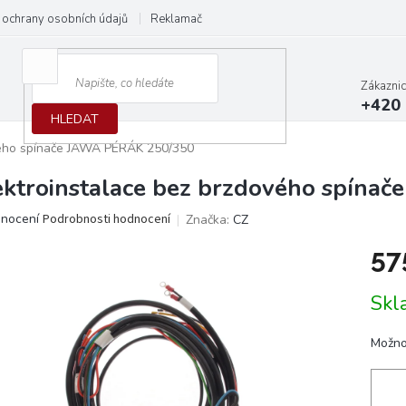
ochrany osobních údajů
Reklamační protokol
Dodací podmínky
Zákazni
+420 
HLEDAT
vého spínače JAWA PÉRÁK 250/350
ektroinstalace bez brzdového spín
ěrné
dnocení
Podrobnosti hodnocení
Značka:
CZ
ocení
57
ktu
Měrn
Skl
cena:
iček.
Možno