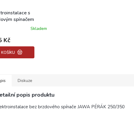
troinstalace s
dovým spínačem
A PÉRÁK 250/350
Skladem
5 Kč
 KOŠÍKU
pis
Diskuze
etailní popis produktu
lektroinstalace bez brzdového spínače JAWA PÉRÁK 250/350