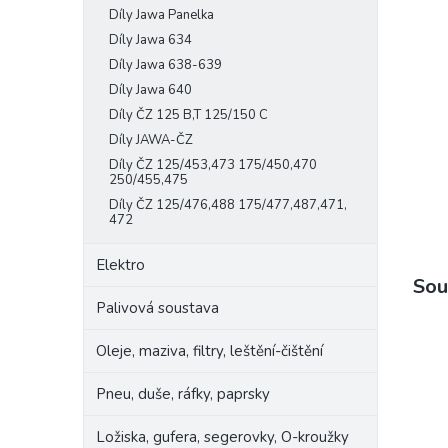
Díly Jawa Panelka
e
l
Díly Jawa 634
Díly Jawa 638-639
Díly Jawa 640
Díly ČZ 125 B,T 125/150 C
Díly JAWA-ČZ
Díly ČZ 125/453,473 175/450,470
250/455,475
Díly ČZ 125/476,488 175/477,487,471,
472
Elektro
Sou
Palivová soustava
Oleje, maziva, filtry, leštění-čištění
Pneu, duše, ráfky, paprsky
Ložiska, gufera, segerovky, O-kroužky