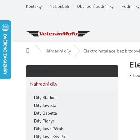
Přejít
Kontakty
Náš příběh
Obchodní podmínky
Podmínky 
na
obsah
Domů
Náhradní díly
Elektroinstalace bez brzdo
El
P
Přeskočit
o
Kategorie
kategorie
Prům
7 ho
s
hodn
t
Náhradní díly
produ
r
je
a
Díly Stadion
4,0
n
z
Díly Jawetta
5
n
Díly Babetta
hvězd
í
Díly Pionýr
p
Díly Jawa Pérák
a
Díly Jawa Kývačka
n