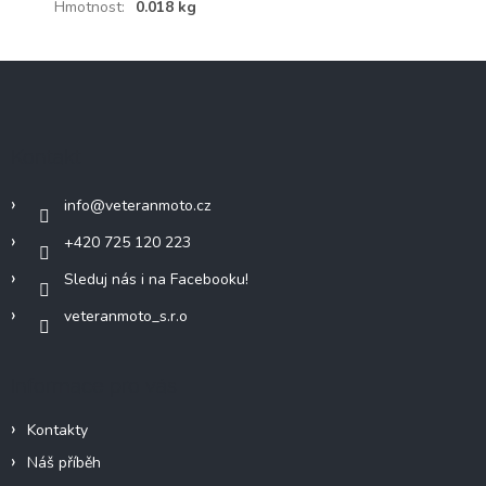
Hmotnost
:
0.018 kg
Z
á
p
a
Kontakt
t
í
info
@
veteranmoto.cz
+420 725 120 223
Sleduj nás i na Facebooku!
veteranmoto_s.r.o
Informace pro vás
Kontakty
Náš příběh