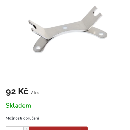
0,0
z
5
hvězdiček.
92 Kč
/ ks
Měrná
Skladem
cena:
Možnosti doručení