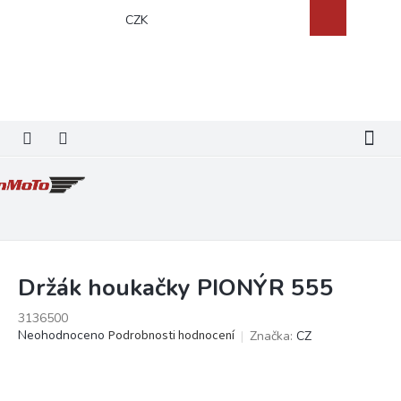
Přejít
Nákupní
CZK
na
košík
obsah
Držák houkačky PIONÝR 555
3136500
Průměrné
Neohodnoceno
Podrobnosti hodnocení
Značka:
CZ
hodnocení
produktu
je