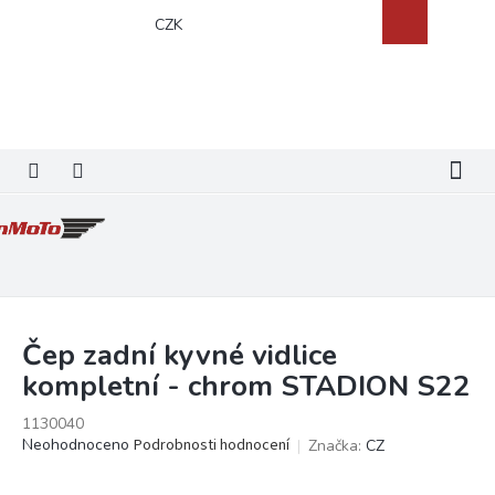
Přejít
Nákupní
CZK
na
košík
obsah
Čep zadní kyvné vidlice
kompletní - chrom STADION S22
1130040
Průměrné
Neohodnoceno
Podrobnosti hodnocení
Značka:
CZ
hodnocení
produktu