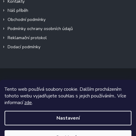
Kontakty
Náš příběh
Obchodní podmínky
Podmínky ochrany osobních údajů
Reklamační protokol
Dodací podmínky
Tento web používá soubory cookie. Dalším procházením
Copyright 2026
VeteránMoto s.r.o.
. Všechna práva vyhrazena.
tohoto webu vyjadřujete souhlas s jejich používáním.. Více
informací
zde
.
Grafický návrh vytvořil a na Shoptet implementoval
Tomáš Hlad
&
Shoptetak.cz
.
Nastavení
Vytvořil Shoptet