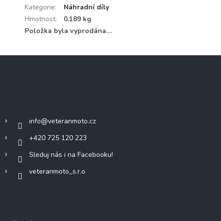
Kategorie
:
Náhradní díly
Hmotnost
:
0.189 kg
Položka byla vyprodána…
Z
á
p
a
Kontakt
t
í
info
@
veteranmoto.cz
+420 725 120 223
Sleduj nás i na Facebooku!
veteranmoto_s.r.o
Informace pro vás