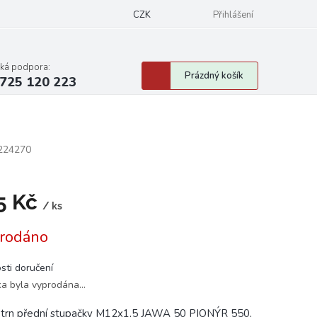
CZK
Přihlášení
cká podpora:
Nákupní
Prázdný košík
725 120 223
košík
224270
5 Kč
/ ks
á
rodáno
sti doručení
ka byla vyprodána…
 trn přední stupačky M12x1,5 JAWA 50 PIONÝR 550,