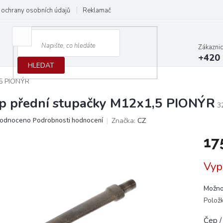
ochrany osobních údajů
Reklamační protokol
Dodací podmínky
Zákazni
+420 
HLEDAT
,5 PIONÝR
p přední stupačky M12x1,5 PIONÝR
3
ěrné
odnoceno
Podrobnosti hodnocení
Značka:
CZ
ocení
17
ktu
Měrn
Vyp
cena:
iček.
Možno
Polož
Čep /