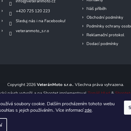
info
@
veteranmoto.cz
Náš příběh
+420 725 120 223
Obchodní podmínky
Sleduj nás i na Facebooku!
Podmínky ochrany osob
veteranmoto_s.r.o
Reklamační protokol
Dodací podmínky
Copyright 2026
VeteránMoto s.r.o.
. Všechna práva vyhrazena.
ický návrh vytvořil a na Shoptet implementoval
Tomáš Hlad
&
Shoptet
oužívá soubory cookie. Dalším procházením tohoto webu
S
Vytvořil Shoptet
souhlas s jejich používáním.. Více informací
zde
.
í