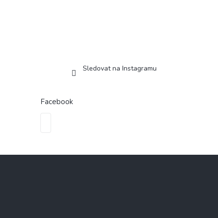
Sledovat na Instagramu
Facebook
Z
á
p
a
t
í