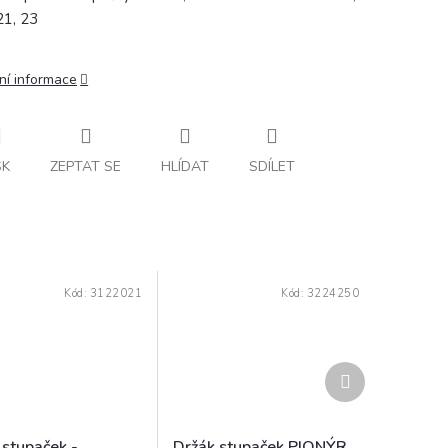
21, 23
ní informace
SK
ZEPTAT SE
HLÍDAT
SDÍLET
Kód:
3122021
Kód:
3224250
Další
produkt
 stupaček -
Držák stupaček PIONÝR