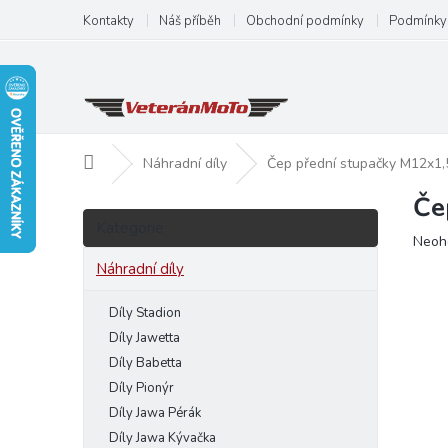
Přejít
Kontakty
Náš příběh
Obchodní podmínky
Podmínky 
na
obsah
Domů
Náhradní díly
Čep přední stupačky M12x1
Če
P
Přeskočit
o
Kategorie
kategorie
Prům
Neoh
s
hodn
t
Náhradní díly
produ
r
je
a
Díly Stadion
0,0
n
z
Díly Jawetta
5
n
Díly Babetta
hvězd
í
Díly Pionýr
p
Díly Jawa Pérák
a
Díly Jawa Kývačka
n