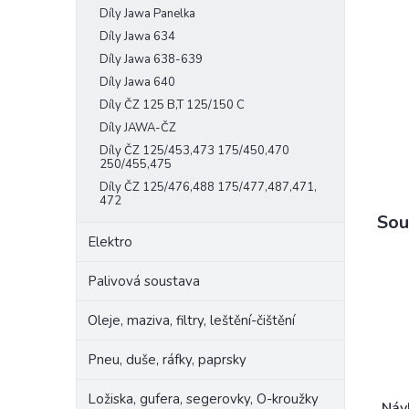
Díly Jawa Panelka
e
l
Díly Jawa 634
Díly Jawa 638-639
Díly Jawa 640
Díly ČZ 125 B,T 125/150 C
Díly JAWA-ČZ
Díly ČZ 125/453,473 175/450,470
250/455,475
Díly ČZ 125/476,488 175/477,487,471,
472
Sou
Elektro
Palivová soustava
Oleje, maziva, filtry, leštění-čištění
Pneu, duše, ráfky, paprsky
Ložiska, gufera, segerovky, O-kroužky
Náv