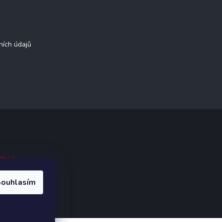
ních údajů
ak.cz
.
ouhlasím