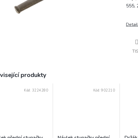
555, 
Detail
TI
visející produkty
Kód:
3224280
Kód:
902210
lek přední stupačky
Návlek stupačky přední
Držák