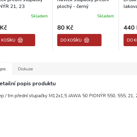
NÝR 21, 23
plochý - černý
lakov
Skladem
Skladem
 Kč
80 Kč
440 
 KOŠÍKU
DO KOŠÍKU
DO K
pis
Diskuze
etailní popis produktu
p / trn přední stupačky M12x1,5 JAWA 50 PIONÝR 550, 555, 21, 