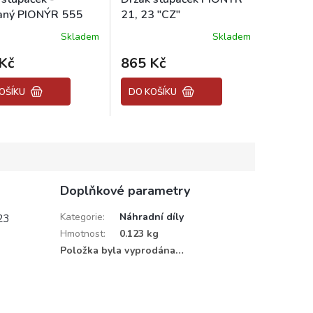
aný PIONÝR 555
21, 23 "CZ"
Skladem
Skladem
Kč
865 Kč
OŠÍKU
DO KOŠÍKU
Doplňkové parametry
Kategorie
:
Náhradní díly
23
Hmotnost
:
0.123 kg
Položka byla vyprodána…