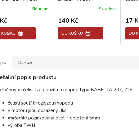
Skladem
Skladem
Průměrné
hodnocení
 Kč
140 Kč
17 K
produktu
je
4,0
 KOŠÍKU
DO KOŠÍKU
DO K
z
5
hvězdiček.
pis
Diskuze
etailní popis produktu
zběhovou čelist lze použít na moped typu BABETTA 207, 228
čelisti souží k rozjezdu mopedu
v motoru jsou obsaženy 3ks
materiál:
pozinkovaná ocel + obložení 5mm
výroba TWN