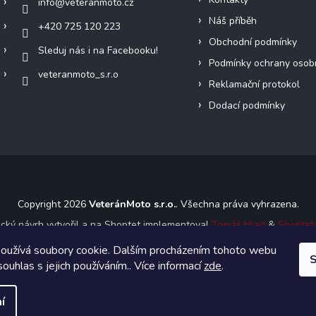
info
@
veteranmoto.cz
Náš příběh
+420 725 120 223
Obchodní podmínky
Sleduj nás i na Facebooku!
Podmínky ochrany osob
veteranmoto_s.r.o
Reklamační protokol
Dodací podmínky
Copyright 2026
VeteránMoto s.r.o.
. Všechna práva vyhrazena.
ický návrh vytvořil a na Shoptet implementoval
Tomáš Hlad
&
Shoptet
oužívá soubory cookie. Dalším procházením tohoto webu
S
Vytvořil Shoptet
souhlas s jejich používáním.. Více informací
zde
.
í