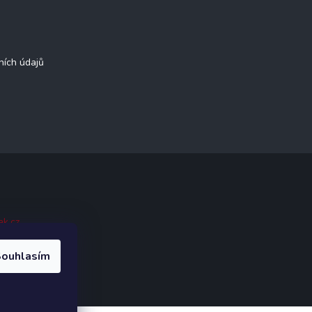
ních údajů
ak.cz
.
ouhlasím