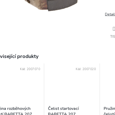
Detail
TI
visející produkty
Kód:
2007070
Kód:
2007020
žina rozběhových
Čelist startovací
Pruži
istí BABETTA 207
BABETTA 207
čelis