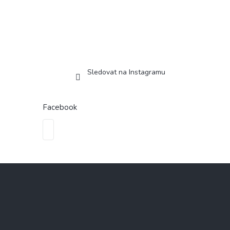
Sledovat na Instagramu
Facebook
Z
á
p
a
t
í