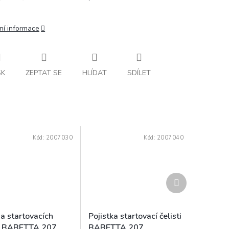
ní informace
SK
ZEPTAT SE
HLÍDAT
SDÍLET
Kód:
2007030
Kód:
2007040
Další
produkt
na startovacích
Pojistka startovací čelisti
tí BABETTA 207
BABETTA 207