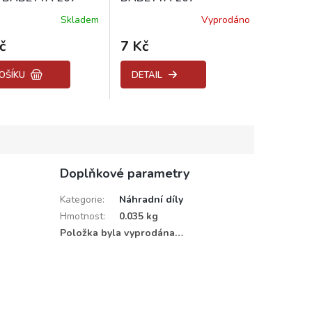
Skladem
Vyprodáno
Průměrné
hodnocení
č
7 Kč
produktu
je
5,0
OŠÍKU
DETAIL
z
5
hvězdiček.
Doplňkové parametry
Kategorie
:
Náhradní díly
Hmotnost
:
0.035 kg
Položka byla vyprodána…