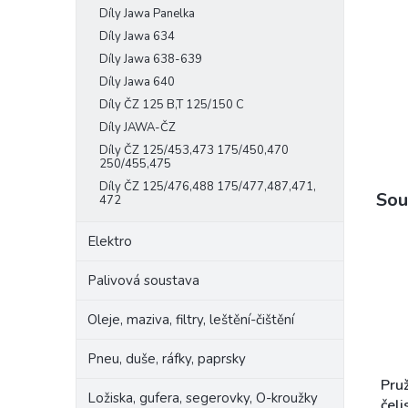
Díly Jawa Panelka
e
l
Díly Jawa 634
Díly Jawa 638-639
Díly Jawa 640
Díly ČZ 125 B,T 125/150 C
Díly JAWA-ČZ
Díly ČZ 125/453,473 175/450,470
250/455,475
Díly ČZ 125/476,488 175/477,487,471,
Sou
472
Elektro
Palivová soustava
Oleje, maziva, filtry, leštění-čištění
Pneu, duše, ráfky, paprsky
Pru
Ložiska, gufera, segerovky, O-kroužky
čel