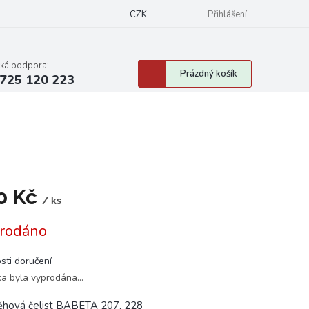
CZK
Přihlášení
cká podpora:
Nákupní
Prázdný košík
725 120 223
košík
0 Kč
/ ks
á
rodáno
sti doručení
ka byla vyprodána…
hová čelist BABETA 207, 228