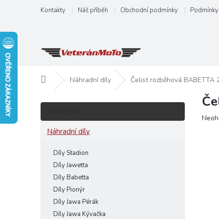
Přejít
Kontakty
Náš příběh
Obchodní podmínky
Podmínky 
na
obsah
Domů
Náhradní díly
Čelist rozběhová BABETTA 
Če
P
Přeskočit
o
Kategorie
kategorie
Prům
Neoh
s
hodn
t
Náhradní díly
produ
r
je
a
Díly Stadion
0,0
n
z
Díly Jawetta
5
n
Díly Babetta
hvězd
í
Díly Pionýr
p
Díly Jawa Pérák
a
Díly Jawa Kývačka
n