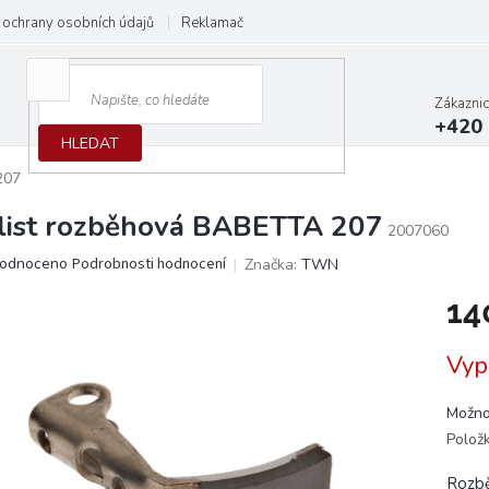
ochrany osobních údajů
Reklamační protokol
Dodací podmínky
Zákazni
+420 
HLEDAT
207
list rozběhová BABETTA 207
2007060
ěrné
odnoceno
Podrobnosti hodnocení
Značka:
TWN
ocení
14
ktu
Měrn
Vyp
cena:
iček.
Možno
Polož
Rozbě