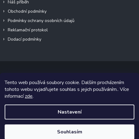
Náš příběh
Obchodní podmínky
Podmínky ochrany osobních údajů
Reklamační protokol
Dodací podmínky
Tento web používá soubory cookie. Dalším procházením
Copyright 2026
VeteránMoto s.r.o.
. Všechna práva vyhrazena.
tohoto webu vyjadřujete souhlas s jejich používáním.. Více
informací
zde
.
Grafický návrh vytvořil a na Shoptet implementoval
Tomáš Hlad
&
Shoptetak.cz
.
Nastavení
Vytvořil Shoptet
Souhlasím