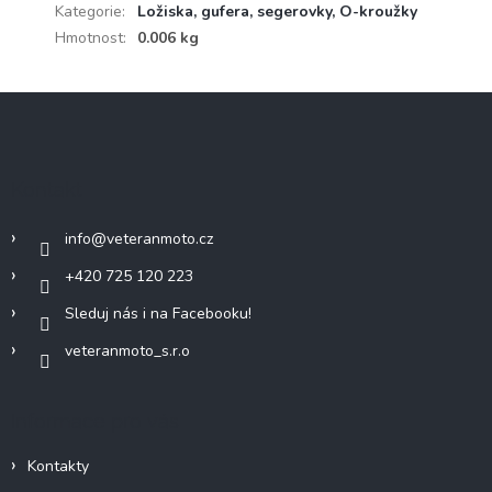
Kategorie
:
Ložiska, gufera, segerovky, O-kroužky
Hmotnost
:
0.006 kg
Z
á
p
a
Kontakt
t
í
info
@
veteranmoto.cz
+420 725 120 223
Sleduj nás i na Facebooku!
veteranmoto_s.r.o
Informace pro vás
Kontakty