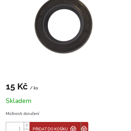
z
5
hvězdiček.
15 Kč
/ ks
Měrná
Skladem
cena:
Možnosti doručení
PŘIDAT DO KOŠÍKU