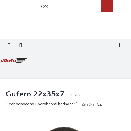
Přejít
Nákupní
CZK
na
košík
obsah
Gufero 22x35x7
931145
Průměrné
Neohodnoceno
Podrobnosti hodnocení
Značka:
CZ
hodnocení
produktu
je
0,0