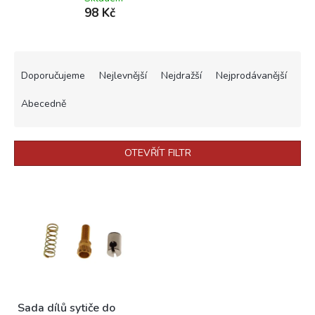
98 Kč
Ř
a
Doporučujeme
Nejlevnější
Nejdražší
Nejprodávanější
z
e
Abecedně
n
í
p
OTEVŘÍT FILTR
r
o
V
d
ý
u
p
k
i
t
s
ů
p
r
o
Sada dílů sytiče do
d