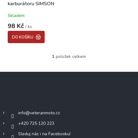
karburátoru SIMSON
u
k
Skladem
t
ů
98 Kč
/ ks
DO KOŠÍKU
1
položek celkem
O
v
l
Z
á
á
d
p
a
c
a
Kontakt
í
t
p
í
r
info
@
veteranmoto.cz
v
k
+420 725 120 223
y
Sleduj nás i na Facebooku!
v