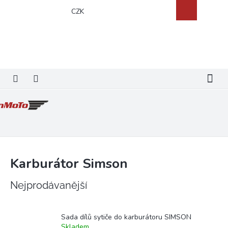
Přejít
Nákupní
CZK
na
košík
obsah
Karburátor Simson
Nejprodávanější
Sada dílů sytiče do karburátoru SIMSON
Skladem