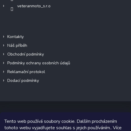
ý
veteranmoto_s.r.o
p
i
s
Informace pro vás
u
Kontakty
Náš příběh
Obchodní podmínky
Podmínky ochrany osobních údajů
Reklamační protokol
Dodací podmínky
Tento web používá soubory cookie. Dalším procházením
Copyright 2026
VeteránMoto s.r.o.
. Všechna práva vyhrazena.
tohoto webu vyjadřujete souhlas s jejich používáním.. Více