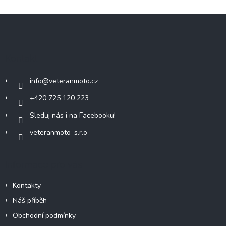
Z
á
p
a
Kontakt
t
í
info
@
veteranmoto.cz
+420 725 120 223
Sleduj nás i na Facebooku!
veteranmoto_s.r.o
Informace pro vás
Kontakty
Náš příběh
Obchodní podmínky