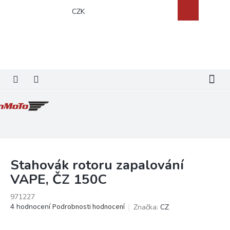
Přejít
Nákupní
CZK
na
košík
obsah
Stahovák rotoru zapalování
VAPE, ČZ 150C
971227
Průměrné
4 hodnocení
Podrobnosti hodnocení
Značka:
CZ
hodnocení
produktu