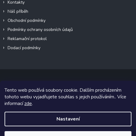
Kontakty
Náš příběh
Obchodní podmínky
Podmínky ochrany osobních údajů
Reklamační protokol
Dodací podmínky
Tento web používá soubory cookie. Dalším procházením
Copyright 2026
VeteránMoto s.r.o.
. Všechna práva vyhrazena.
tohoto webu vyjadřujete souhlas s jejich používáním.. Více
informací
zde
.
Grafický návrh vytvořil a na Shoptet implementoval
Tomáš Hlad
&
Shoptetak.cz
.
Nastavení
Vytvořil Shoptet