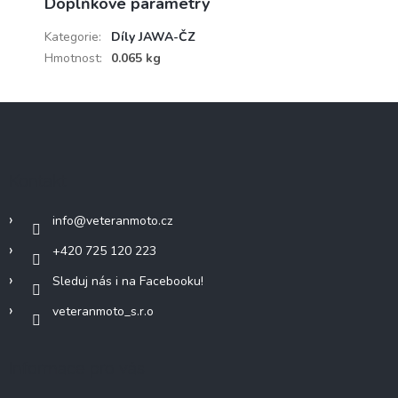
Doplňkové parametry
Kategorie
:
Díly JAWA-ČZ
Hmotnost
:
0.065 kg
Z
á
p
a
Kontakt
t
í
info
@
veteranmoto.cz
+420 725 120 223
Sleduj nás i na Facebooku!
veteranmoto_s.r.o
Informace pro vás