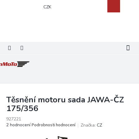
Přejít
Nákupní
CZK
na
košík
obsah
Těsnění motoru sada JAWA-ČZ
175/356
927221
Průměrné
2 hodnocení
Podrobnosti hodnocení
Značka:
CZ
hodnocení
produktu