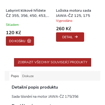
Labyrint klikové hřídele
Ložiska motoru sada
ČZ 355, 356, 450, 453,
JAWA-ČZ 125, 175
455
Vyprodáno
Průměrné
Skladem
hodnocení
260 Kč
produktu
120 Kč
je
DETAIL
5,0
DO KOŠÍKU
z
5
hvězdiček.
ZOBRAZIT VŠECHNY SOUVISEJÍCÍ PRODUKTY
Popis
Diskuze
Detailní popis produktu
Sada těsnění na motor JAWA-ČZ 175/356