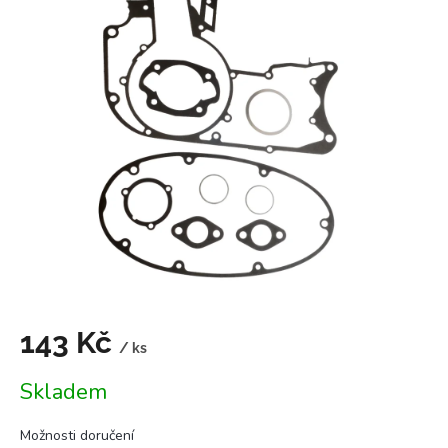
je
5,0
z
5
hvězdiček.
143 Kč
/ ks
Měrná
Skladem
cena:
Možnosti doručení